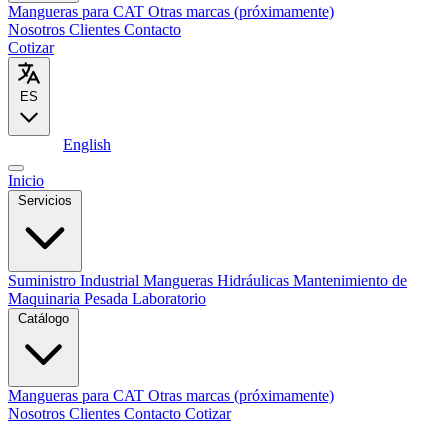
Mangueras para CAT
Otras marcas (próximamente)
Nosotros
Clientes
Contacto
Cotizar
ES
Español
English
Inicio
Servicios
Suministro Industrial
Mangueras Hidráulicas
Mantenimiento de
Maquinaria Pesada
Laboratorio
Catálogo
Mangueras para CAT
Otras marcas (próximamente)
Nosotros
Clientes
Contacto
Cotizar