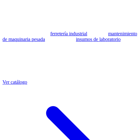
se utilizan como referencia para identificar equivalencia de
compatibilidad.
MSB Soluciones Industriales es una empresa peruana con más de 13
años en industria pesada. Además del catálogo de equivalentes CAT,
fabricamos mangueras a medida con muestra o requerimientos
técnicos, suministramos
ferretería industrial
, hacemos
mantenimiento
de maquinaria pesada
y abastecemos
insumos de laboratorio
. Taller
propio en Lima con banco de pruebas.
Otras referencias CAT
Mangueras que también fabricamos
Ver catálogo