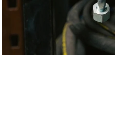
Imagen referencial · Foto real del producto MSB fabricado
disponible bajo solicitud.
Fabricación
Taller MSB
Banco pruebas
Incluido
Ficha técnica
Con entrega
En MSB fabricamos en nuestro taller de Lima el equivalente
compatible con la referencia Caterpillar
2q5961
. Manguera
ensamblada con prensa hidráulica propia y verificada en banco de
pruebas, lista para reemplazar la original en aplicaciones de