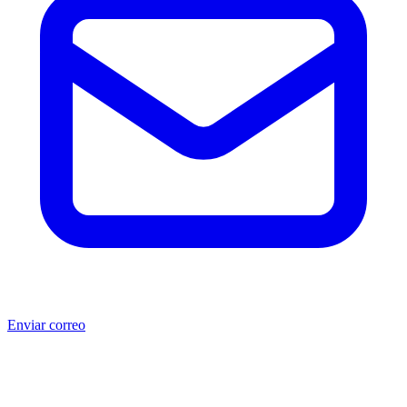
Enviar correo
®
®
Producto no original.
CAT
y Caterpillar
son marcas registradas
de Caterpillar Inc. MSB no está afiliada, asociada, autorizada,
patrocinada ni respaldada por Caterpillar Inc. Los números de parte