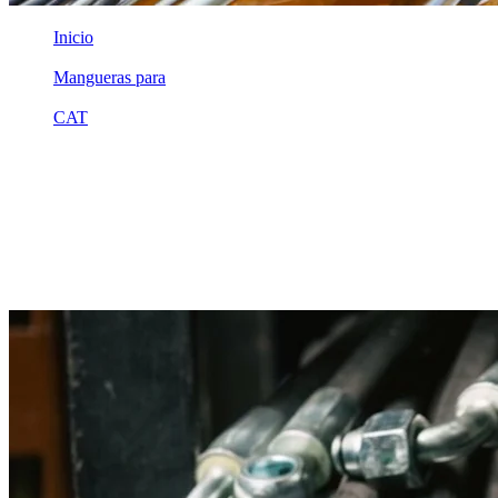
Inicio
/
Mangueras para
/
CAT
/
2q5961
Equivalente compatible · Fabricado por MSB
Manguera hidráulica equivalente a
referencia CAT 2q5961