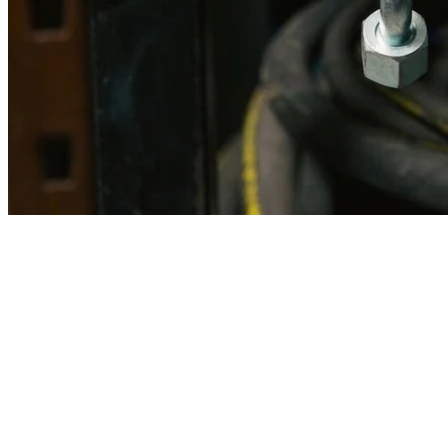
Imagen referencial · Foto real del producto MSB fabricado
disponible bajo solicitud.
Fabricación
Taller MSB
Banco pruebas
Incluido
Ficha técnica
Con entrega
En MSB fabricamos en nuestro taller de Lima el equivalente
compatible con la referencia Caterpillar
2p9893
. Manguera
ensamblada con prensa hidráulica propia y verificada en banco de
pruebas, lista para reemplazar la original en aplicaciones de