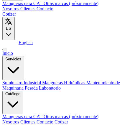
Mangueras para CAT
Otras marcas (próximamente)
Nosotros
Clientes
Contacto
Cotizar
ES
Español
English
Inicio
Servicios
Suministro Industrial
Mangueras Hidráulicas
Mantenimiento de
Maquinaria Pesada
Laboratorio
Catálogo
Mangueras para CAT
Otras marcas (próximamente)
Nosotros
Clientes
Contacto
Cotizar