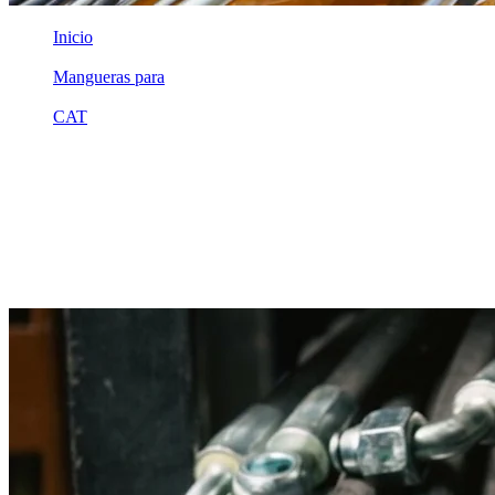
Inicio
/
Mangueras para
/
CAT
/
2p9893
Equivalente compatible · Fabricado por MSB
Manguera hidráulica equivalente a
referencia CAT 2p9893