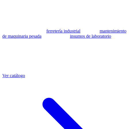
se utilizan como referencia para identificar equivalencia de
compatibilidad.
MSB Soluciones Industriales es una empresa peruana con más de 13
años en industria pesada. Además del catálogo de equivalentes CAT,
fabricamos mangueras a medida con muestra o requerimientos
técnicos, suministramos
ferretería industrial
, hacemos
mantenimiento
de maquinaria pesada
y abastecemos
insumos de laboratorio
. Taller
propio en Lima con banco de pruebas.
Otras referencias CAT
Mangueras que también fabricamos
Ver catálogo