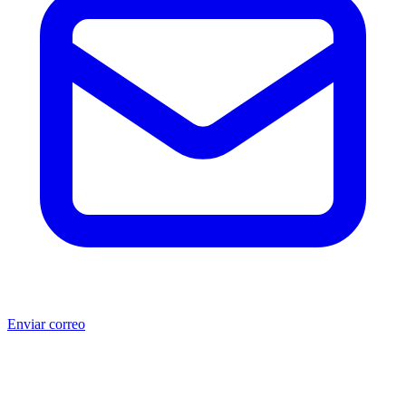
Enviar correo
®
®
Producto no original.
CAT
y Caterpillar
son marcas registradas
de Caterpillar Inc. MSB no está afiliada, asociada, autorizada,
patrocinada ni respaldada por Caterpillar Inc. Los números de parte