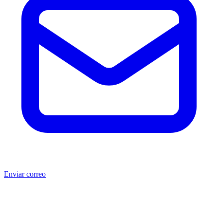
Enviar correo
®
®
Producto no original.
CAT
y Caterpillar
son marcas registradas
de Caterpillar Inc. MSB no está afiliada, asociada, autorizada,
patrocinada ni respaldada por Caterpillar Inc. Los números de parte