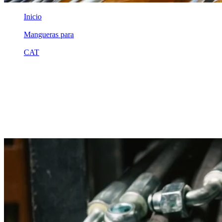
Inicio
/
Mangueras para
/
CAT
/
8x8002
Equivalente compatible · Fabricado por MSB
Manguera hidráulica equivalente a
referencia CAT 8x8002