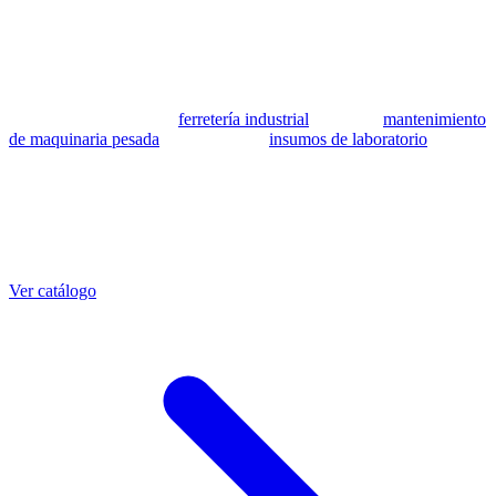
se utilizan como referencia para identificar equivalencia de
compatibilidad.
MSB Soluciones Industriales es una empresa peruana con más de 13
años en industria pesada. Además del catálogo de equivalentes CAT,
fabricamos mangueras a medida con muestra o requerimientos
técnicos, suministramos
ferretería industrial
, hacemos
mantenimiento
de maquinaria pesada
y abastecemos
insumos de laboratorio
. Taller
propio en Lima con banco de pruebas.
Otras referencias CAT
Mangueras que también fabricamos
Ver catálogo