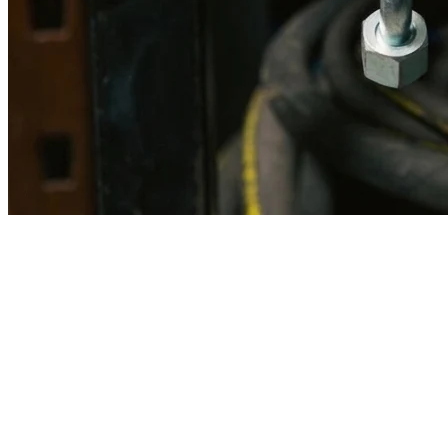
Imagen referencial · Foto real del producto MSB fabricado
disponible bajo solicitud.
Fabricación
Taller MSB
Banco pruebas
Incluido
Ficha técnica
Con entrega
En MSB fabricamos en nuestro taller de Lima el equivalente
compatible con la referencia Caterpillar
8x8002
. Manguera
ensamblada con prensa hidráulica propia y verificada en banco de
pruebas, lista para reemplazar la original en aplicaciones de