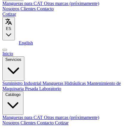
Mangueras para CAT
Otras marcas (próximamente)
Nosotros
Clientes
Contacto
Cotizar
ES
Español
English
Inicio
Servicios
Suministro Industrial
Mangueras Hidráulicas
Mantenimiento de
Maquinaria Pesada
Laboratorio
Catálogo
Mangueras para CAT
Otras marcas (próximamente)
Nosotros
Clientes
Contacto
Cotizar