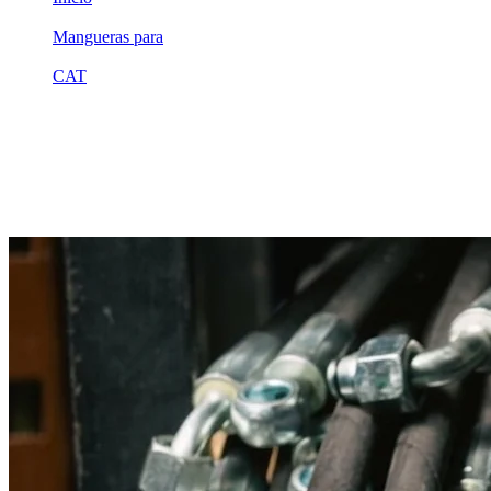
/
Mangueras para
/
CAT
/
8w3285
Equivalente compatible · Fabricado por MSB
Manguera hidráulica equivalente a refer