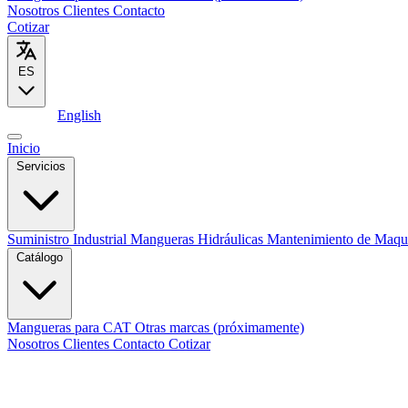
Nosotros
Clientes
Contacto
Cotizar
ES
Español
English
Inicio
Servicios
Suministro Industrial
Mangueras Hidráulicas
Mantenimiento de Maqu
Catálogo
Mangueras para CAT
Otras marcas (próximamente)
Nosotros
Clientes
Contacto
Cotizar