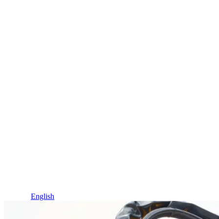
Idioma / Language
Español
English