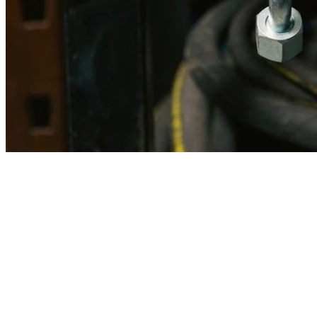
Imagen referencial · Foto real del producto MSB fabricado
disponible bajo solicitud.
Fabricación
Taller MSB
Banco pruebas
Incluido
Ficha técnica
Con entrega
En MSB fabricamos en nuestro taller de Lima el equivalente
compatible con la referencia Caterpillar
7g4407
. Manguera
ensamblada con prensa hidráulica propia y verificada en banco de
pruebas, lista para reemplazar la original en aplicaciones de