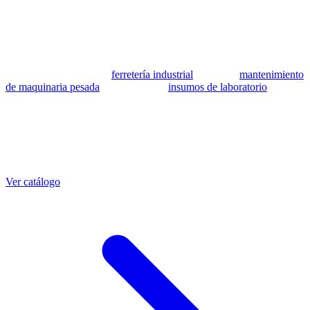
se utilizan como referencia para identificar equivalencia de
compatibilidad.
MSB Soluciones Industriales es una empresa peruana con más de 13
años en industria pesada. Además del catálogo de equivalentes CAT,
fabricamos mangueras a medida con muestra o requerimientos
técnicos, suministramos
ferretería industrial
, hacemos
mantenimiento
de maquinaria pesada
y abastecemos
insumos de laboratorio
. Taller
propio en Lima con banco de pruebas.
Otras referencias CAT
Mangueras que también fabricamos
Ver catálogo