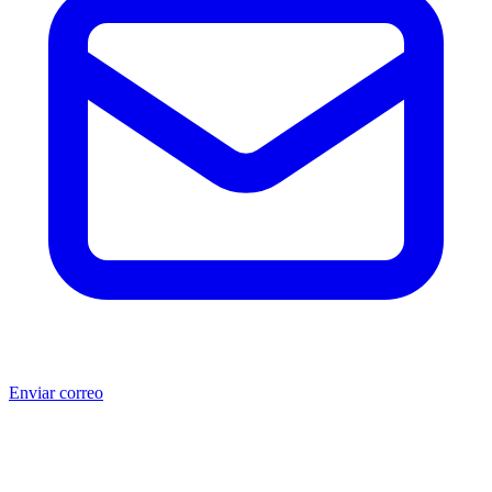
Enviar correo
®
®
Producto no original.
CAT
y Caterpillar
son marcas registradas
de Caterpillar Inc. MSB no está afiliada, asociada, autorizada,
patrocinada ni respaldada por Caterpillar Inc. Los números de parte