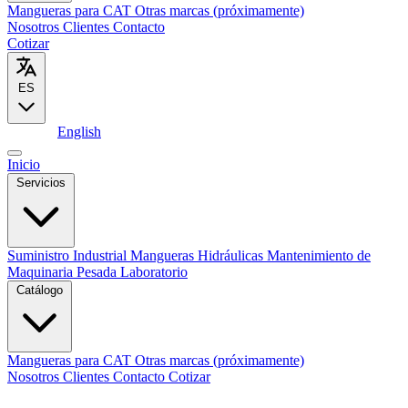
Mangueras para CAT
Otras marcas (próximamente)
Nosotros
Clientes
Contacto
Cotizar
ES
Español
English
Inicio
Servicios
Suministro Industrial
Mangueras Hidráulicas
Mantenimiento de
Maquinaria Pesada
Laboratorio
Catálogo
Mangueras para CAT
Otras marcas (próximamente)
Nosotros
Clientes
Contacto
Cotizar