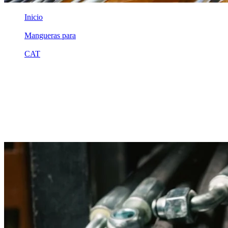
Inicio
/
Mangueras para
/
CAT
/
7g4407
Equivalente compatible · Fabricado por MSB
Manguera hidráulica equivalente a
referencia CAT 7g4407