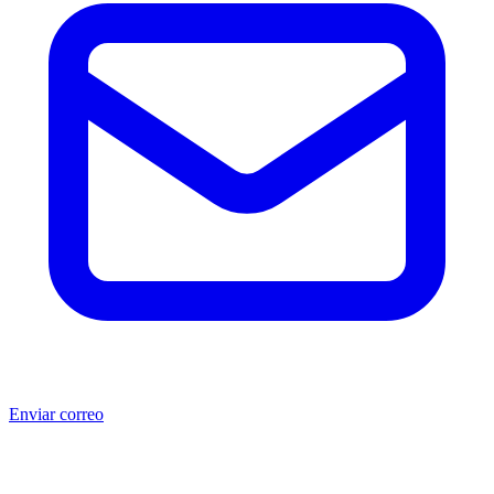
Enviar correo
®
®
Producto no original.
CAT
y Caterpillar
son marcas registradas
de Caterpillar Inc. MSB no está afiliada, asociada, autorizada,