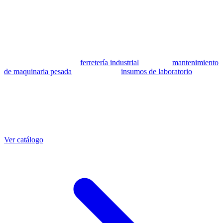
patrocinada ni respaldada por Caterpillar Inc. Los números de parte
se utilizan como referencia para identificar equivalencia de
compatibilidad.
MSB Soluciones Industriales es una empresa peruana con más de 13
años en industria pesada. Además del catálogo de equivalentes CAT,
fabricamos mangueras a medida con muestra o requerimientos
técnicos, suministramos
ferretería industrial
, hacemos
mantenimiento
de maquinaria pesada
y abastecemos
insumos de laboratorio
. Taller
propio en Lima con banco de pruebas.
Otras referencias CAT
Mangueras que también fabricamos
Ver catálogo