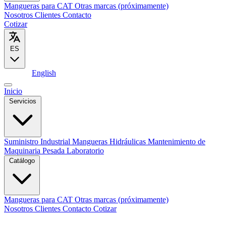
Mangueras para CAT
Otras marcas (próximamente)
Nosotros
Clientes
Contacto
Cotizar
ES
Español
English
Inicio
Servicios
Suministro Industrial
Mangueras Hidráulicas
Mantenimiento de
Maquinaria Pesada
Laboratorio
Catálogo
Mangueras para CAT
Otras marcas (próximamente)
Nosotros
Clientes
Contacto
Cotizar