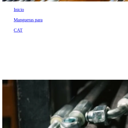
Inicio
/
Mangueras para
/
CAT
/
5371576
Equivalente compatible · Fabricado por MSB
Manguera hidráulica equivalente a
referencia CAT 5371576