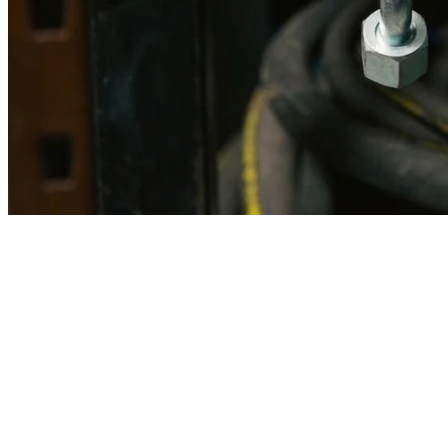
Imagen referencial · Foto real del producto MSB fabricado
disponible bajo solicitud.
Fabricación
Taller MSB
Banco pruebas
Incluido
Ficha técnica
Con entrega
En MSB fabricamos en nuestro taller de Lima el equivalente
compatible con la referencia Caterpillar
5371576
. Manguera
ensamblada con prensa hidráulica propia y verificada en banco de
pruebas, lista para reemplazar la original en aplicaciones de