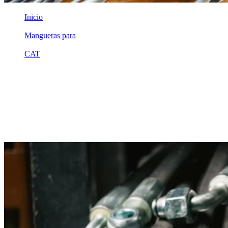
Inicio
/
Mangueras para
/
CAT
/
4190608
Equivalente compatible · Fabricado por MSB
Manguera hidráulica equivalente a
referencia CAT 4190608