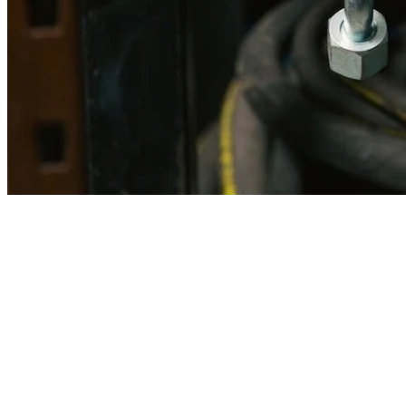
Imagen referencial · Foto real del producto MSB fabricado
disponible bajo solicitud.
Fabricación
Taller MSB
Banco pruebas
Incluido
Ficha técnica
Con entrega
En MSB fabricamos en nuestro taller de Lima el equivalente
compatible con la referencia Caterpillar
4190608
. Manguera
ensamblada con prensa hidráulica propia y verificada en banco de
pruebas, lista para reemplazar la original en aplicaciones de