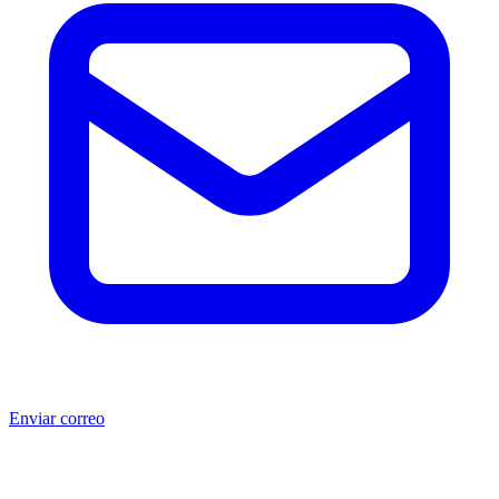
Enviar correo
®
®
Producto no original.
CAT
y Caterpillar
son marcas registradas
de Caterpillar Inc. MSB no está afiliada, asociada, autorizada,