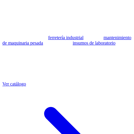
patrocinada ni respaldada por Caterpillar Inc. Los números de parte
se utilizan como referencia para identificar equivalencia de
compatibilidad.
MSB Soluciones Industriales es una empresa peruana con más de 13
años en industria pesada. Además del catálogo de equivalentes CAT,
fabricamos mangueras a medida con muestra o requerimientos
técnicos, suministramos
ferretería industrial
, hacemos
mantenimiento
de maquinaria pesada
y abastecemos
insumos de laboratorio
. Taller
propio en Lima con banco de pruebas.
Otras referencias CAT
Mangueras que también fabricamos
Ver catálogo