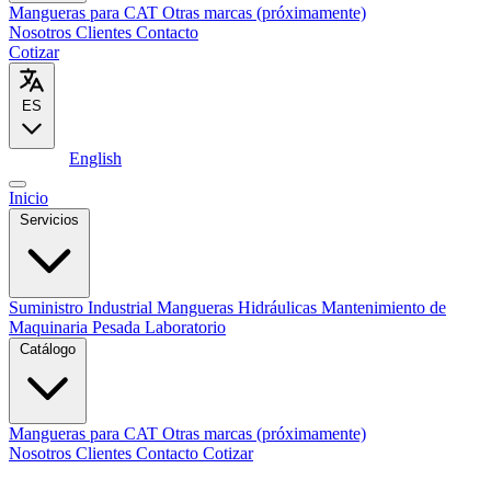
Mangueras para CAT
Otras marcas (próximamente)
Nosotros
Clientes
Contacto
Cotizar
ES
Español
English
Inicio
Servicios
Suministro Industrial
Mangueras Hidráulicas
Mantenimiento de
Maquinaria Pesada
Laboratorio
Catálogo
Mangueras para CAT
Otras marcas (próximamente)
Nosotros
Clientes
Contacto
Cotizar