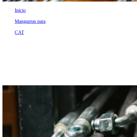
Inicio
/
Mangueras para
/
CAT
/
3n7223
Equivalente compatible · Fabricado por MSB
Manguera hidráulica equivalente a
referencia CAT 3n7223