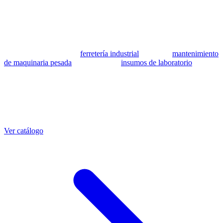
se utilizan como referencia para identificar equivalencia de
compatibilidad.
MSB Soluciones Industriales es una empresa peruana con más de 13
años en industria pesada. Además del catálogo de equivalentes CAT,
fabricamos mangueras a medida con muestra o requerimientos
técnicos, suministramos
ferretería industrial
, hacemos
mantenimiento
de maquinaria pesada
y abastecemos
insumos de laboratorio
. Taller
propio en Lima con banco de pruebas.
Otras referencias CAT
Mangueras que también fabricamos
Ver catálogo