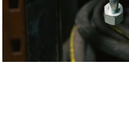
Imagen referencial · Foto real del producto MSB fabricado
disponible bajo solicitud.
Fabricación
Taller MSB
Banco pruebas
Incluido
Ficha técnica
Con entrega
En MSB fabricamos en nuestro taller de Lima el equivalente
compatible con la referencia Caterpillar
3n7223
. Manguera
ensamblada con prensa hidráulica propia y verificada en banco de
pruebas, lista para reemplazar la original en aplicaciones de