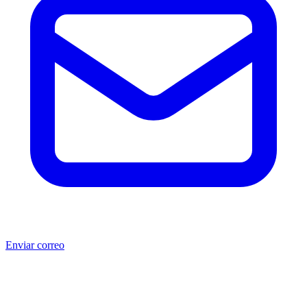
Enviar correo
®
®
Producto no original.
CAT
y Caterpillar
son marcas registradas
de Caterpillar Inc. MSB no está afiliada, asociada, autorizada,
patrocinada ni respaldada por Caterpillar Inc. Los números de parte