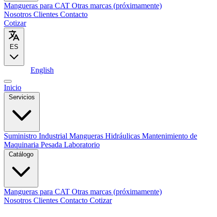
Mangueras para CAT
Otras marcas (próximamente)
Nosotros
Clientes
Contacto
Cotizar
ES
Español
English
Inicio
Servicios
Suministro Industrial
Mangueras Hidráulicas
Mantenimiento de
Maquinaria Pesada
Laboratorio
Catálogo
Mangueras para CAT
Otras marcas (próximamente)
Nosotros
Clientes
Contacto
Cotizar