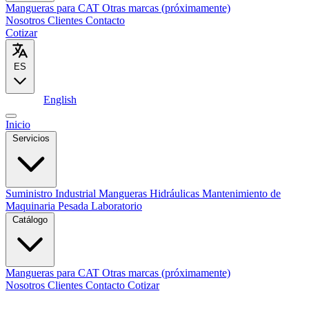
Mangueras para CAT
Otras marcas (próximamente)
Nosotros
Clientes
Contacto
Cotizar
ES
Español
English
Inicio
Servicios
Suministro Industrial
Mangueras Hidráulicas
Mantenimiento de
Maquinaria Pesada
Laboratorio
Catálogo
Mangueras para CAT
Otras marcas (próximamente)
Nosotros
Clientes
Contacto
Cotizar