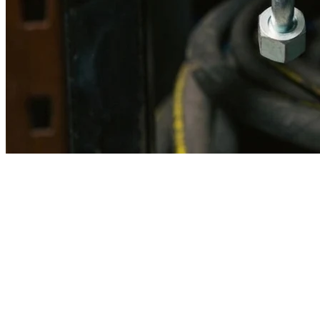
Imagen referencial · Foto real del producto MSB fabricado
disponible bajo solicitud.
Fabricación
Taller MSB
Banco pruebas
Incluido
Ficha técnica
Con entrega
En MSB fabricamos en nuestro taller de Lima el equivalente
compatible con la referencia Caterpillar
3n4579
. Manguera
ensamblada con prensa hidráulica propia y verificada en banco de
pruebas, lista para reemplazar la original en aplicaciones de