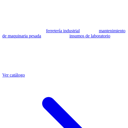
se utilizan como referencia para identificar equivalencia de
compatibilidad.
MSB Soluciones Industriales es una empresa peruana con más de 13
años en industria pesada. Además del catálogo de equivalentes CAT,
fabricamos mangueras a medida con muestra o requerimientos
técnicos, suministramos
ferretería industrial
, hacemos
mantenimiento
de maquinaria pesada
y abastecemos
insumos de laboratorio
. Taller
propio en Lima con banco de pruebas.
Otras referencias CAT
Mangueras que también fabricamos
Ver catálogo