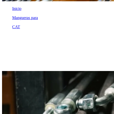
Inicio
/
Mangueras para
/
CAT
/
3n4579
Equivalente compatible · Fabricado por MSB
Manguera hidráulica equivalente a
referencia CAT 3n4579