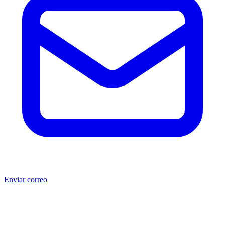
Enviar correo
®
®
Producto no original.
CAT
y Caterpillar
son marcas registradas
de Caterpillar Inc. MSB no está afiliada, asociada, autorizada,
patrocinada ni respaldada por Caterpillar Inc. Los números de parte