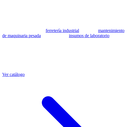
se utilizan como referencia para identificar equivalencia de
compatibilidad.
MSB Soluciones Industriales es una empresa peruana con más de 13
años en industria pesada. Además del catálogo de equivalentes CAT,
fabricamos mangueras a medida con muestra o requerimientos
técnicos, suministramos
ferretería industrial
, hacemos
mantenimiento
de maquinaria pesada
y abastecemos
insumos de laboratorio
. Taller
propio en Lima con banco de pruebas.
Otras referencias CAT
Mangueras que también fabricamos
Ver catálogo