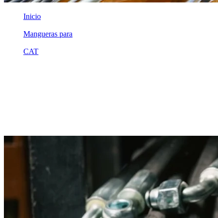
Inicio
/
Mangueras para
/
CAT
/
3k8316
Equivalente compatible · Fabricado por MSB
Manguera hidráulica equivalente a
referencia CAT 3k8316