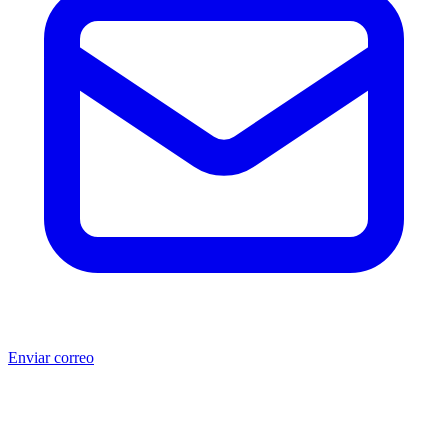
Enviar correo
®
®
Producto no original.
CAT
y Caterpillar
son marcas registradas
de Caterpillar Inc. MSB no está afiliada, asociada, autorizada,
patrocinada ni respaldada por Caterpillar Inc. Los números de parte