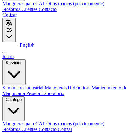
Mangueras para CAT
Otras marcas (próximamente)
Nosotros
Clientes
Contacto
Cotizar
ES
Español
English
Inicio
Servicios
Suministro Industrial
Mangueras Hidráulicas
Mantenimiento de
Maquinaria Pesada
Laboratorio
Catálogo
Mangueras para CAT
Otras marcas (próximamente)
Nosotros
Clientes
Contacto
Cotizar