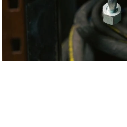
Imagen referencial · Foto real del producto MSB fabricado
disponible bajo solicitud.
Fabricación
Taller MSB
Banco pruebas
Incluido
Ficha técnica
Con entrega
En MSB fabricamos en nuestro taller de Lima el equivalente
compatible con la referencia Caterpillar
3k8316
. Manguera
ensamblada con prensa hidráulica propia y verificada en banco de
pruebas, lista para reemplazar la original en aplicaciones de