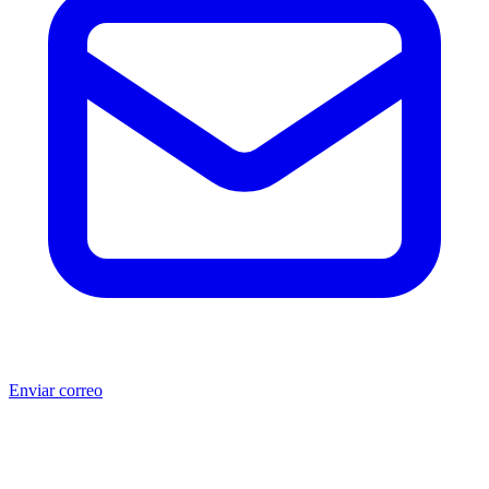
Enviar correo
®
®
Producto no original.
CAT
y Caterpillar
son marcas registradas
de Caterpillar Inc. MSB no está afiliada, asociada, autorizada,
patrocinada ni respaldada por Caterpillar Inc. Los números de parte