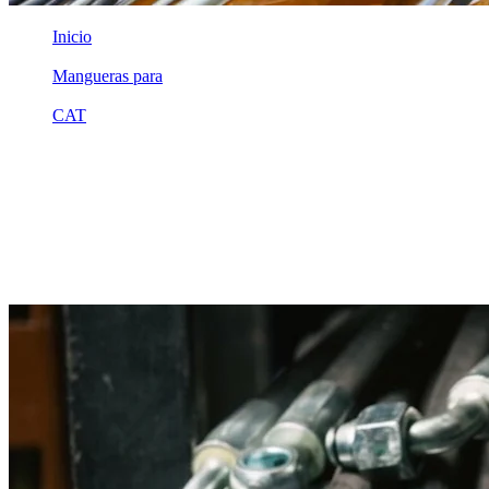
Inicio
/
Mangueras para
/
CAT
/
3j8899
Equivalente compatible · Fabricado por MSB
Manguera hidráulica equivalente a
referencia CAT 3j8899