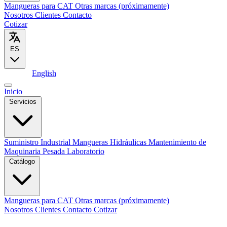
Mangueras para CAT
Otras marcas (próximamente)
Nosotros
Clientes
Contacto
Cotizar
ES
Español
English
Inicio
Servicios
Suministro Industrial
Mangueras Hidráulicas
Mantenimiento de
Maquinaria Pesada
Laboratorio
Catálogo
Mangueras para CAT
Otras marcas (próximamente)
Nosotros
Clientes
Contacto
Cotizar