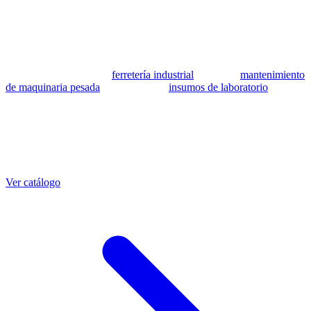
se utilizan como referencia para identificar equivalencia de
compatibilidad.
MSB Soluciones Industriales es una empresa peruana con más de 13
años en industria pesada. Además del catálogo de equivalentes CAT,
fabricamos mangueras a medida con muestra o requerimientos
técnicos, suministramos
ferretería industrial
, hacemos
mantenimiento
de maquinaria pesada
y abastecemos
insumos de laboratorio
. Taller
propio en Lima con banco de pruebas.
Otras referencias CAT
Mangueras que también fabricamos
Ver catálogo