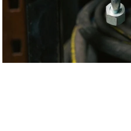
Imagen referencial · Foto real del producto MSB fabricado
disponible bajo solicitud.
Fabricación
Taller MSB
Banco pruebas
Incluido
Ficha técnica
Con entrega
En MSB fabricamos en nuestro taller de Lima el equivalente
compatible con la referencia Caterpillar
3j8899
. Manguera
ensamblada con prensa hidráulica propia y verificada en banco de
pruebas, lista para reemplazar la original en aplicaciones de