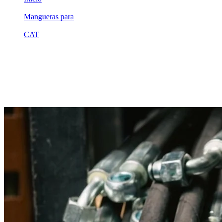
/
Mangueras para
/
CAT
/
3g8036
Equivalente compatible · Fabricado por MSB
Manguera hidráulica equivalente a refere