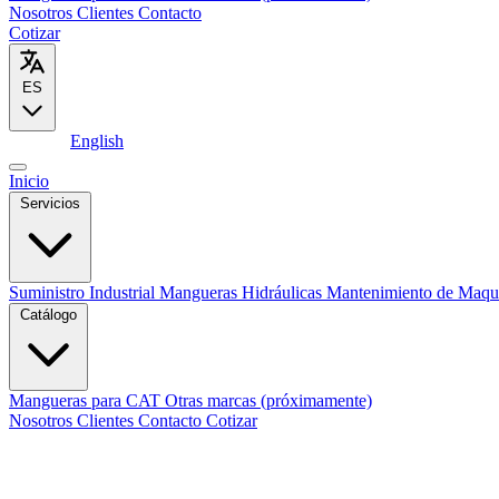
Nosotros
Clientes
Contacto
Cotizar
ES
Español
English
Inicio
Servicios
Suministro Industrial
Mangueras Hidráulicas
Mantenimiento de Maqu
Catálogo
Mangueras para CAT
Otras marcas (próximamente)
Nosotros
Clientes
Contacto
Cotizar