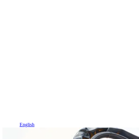
Idioma / Language
Español
English