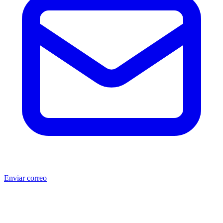
Enviar correo
®
®
Producto no original.
CAT
y Caterpillar
son marcas registradas
de Caterpillar Inc. MSB no está afiliada, asociada, autorizada,
patrocinada ni respaldada por Caterpillar Inc. Los números de parte