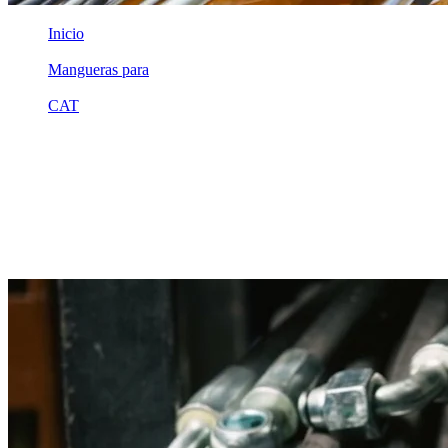
Inicio
/
Mangueras para
/
CAT
/
3g2477
Equivalente compatible · Fabricado por MSB
Manguera hidráulica equivalente a
referencia CAT 3g2477