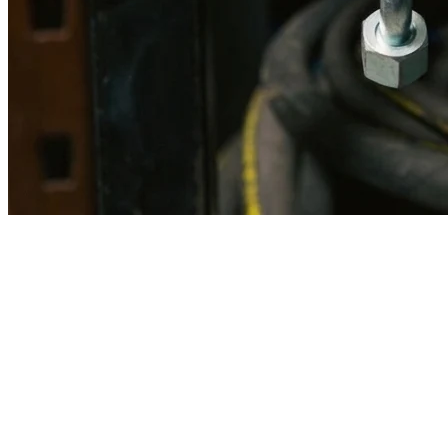
Imagen referencial · Foto real del producto MSB fabricado
disponible bajo solicitud.
Fabricación
Taller MSB
Banco pruebas
Incluido
Ficha técnica
Con entrega
En MSB fabricamos en nuestro taller de Lima el equivalente
compatible con la referencia Caterpillar
3g2477
. Manguera
ensamblada con prensa hidráulica propia y verificada en banco de
pruebas, lista para reemplazar la original en aplicaciones de