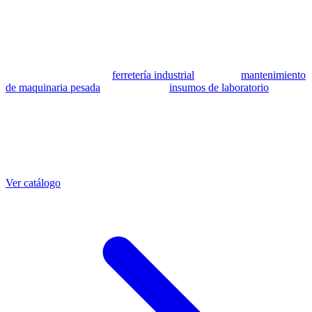
se utilizan como referencia para identificar equivalencia de
compatibilidad.
MSB Soluciones Industriales es una empresa peruana con más de 13
años en industria pesada. Además del catálogo de equivalentes CAT,
fabricamos mangueras a medida con muestra o requerimientos
técnicos, suministramos
ferretería industrial
, hacemos
mantenimiento
de maquinaria pesada
y abastecemos
insumos de laboratorio
. Taller
propio en Lima con banco de pruebas.
Otras referencias CAT
Mangueras que también fabricamos
Ver catálogo