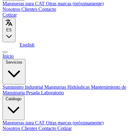
Mangueras para CAT
Otras marcas (próximamente)
Nosotros
Clientes
Contacto
Cotizar
ES
Español
English
Inicio
Servicios
Suministro Industrial
Mangueras Hidráulicas
Mantenimiento de
Maquinaria Pesada
Laboratorio
Catálogo
Mangueras para CAT
Otras marcas (próximamente)
Nosotros
Clientes
Contacto
Cotizar