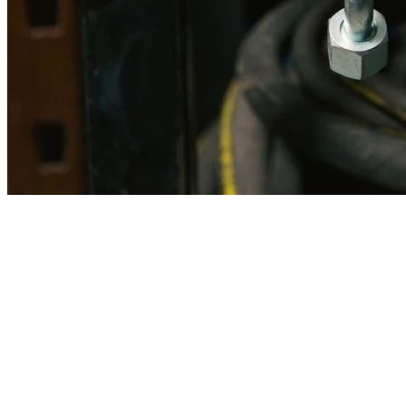
Imagen referencial · Foto real del producto MSB fabricado
disponible bajo solicitud.
Fabricación
Taller MSB
Banco pruebas
Incluido
Ficha técnica
Con entrega
En MSB fabricamos en nuestro taller de Lima el equivalente
compatible con la referencia Caterpillar
3g0467
. Manguera
ensamblada con prensa hidráulica propia y verificada en banco de
pruebas, lista para reemplazar la original en aplicaciones de