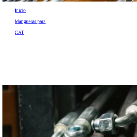
Inicio
/
Mangueras para
/
CAT
/
3g0467
Equivalente compatible · Fabricado por MSB
Manguera hidráulica equivalente a
referencia CAT 3g0467