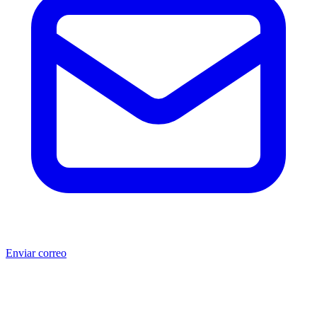
Enviar correo
®
®
Producto no original.
CAT
y Caterpillar
son marcas registradas
de Caterpillar Inc. MSB no está afiliada, asociada, autorizada,
patrocinada ni respaldada por Caterpillar Inc. Los números de parte