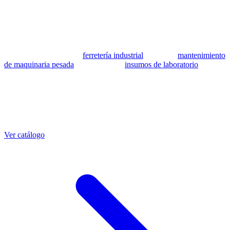
se utilizan como referencia para identificar equivalencia de
compatibilidad.
MSB Soluciones Industriales es una empresa peruana con más de 13
años en industria pesada. Además del catálogo de equivalentes CAT,
fabricamos mangueras a medida con muestra o requerimientos
técnicos, suministramos
ferretería industrial
, hacemos
mantenimiento
de maquinaria pesada
y abastecemos
insumos de laboratorio
. Taller
propio en Lima con banco de pruebas.
Otras referencias CAT
Mangueras que también fabricamos
Ver catálogo