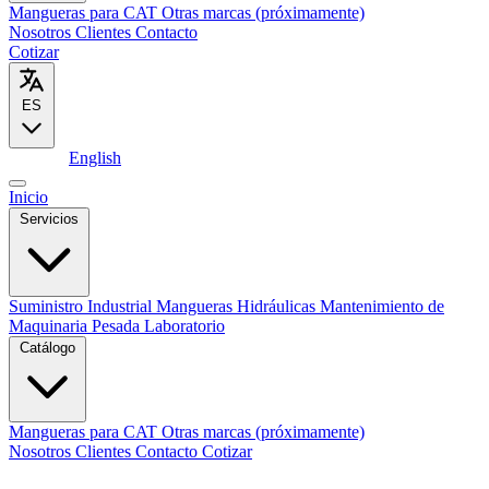
Mangueras para CAT
Otras marcas (próximamente)
Nosotros
Clientes
Contacto
Cotizar
ES
Español
English
Inicio
Servicios
Suministro Industrial
Mangueras Hidráulicas
Mantenimiento de
Maquinaria Pesada
Laboratorio
Catálogo
Mangueras para CAT
Otras marcas (próximamente)
Nosotros
Clientes
Contacto
Cotizar