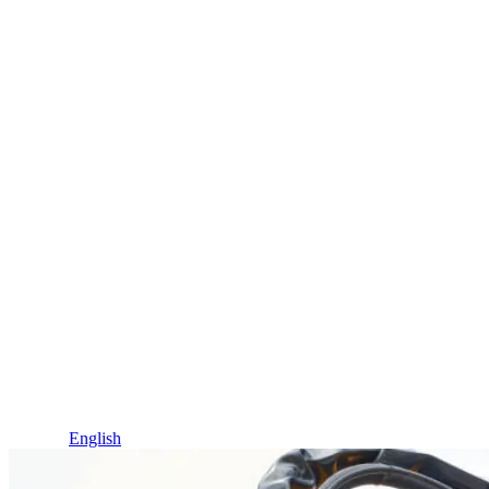
Idioma / Language
Español
English