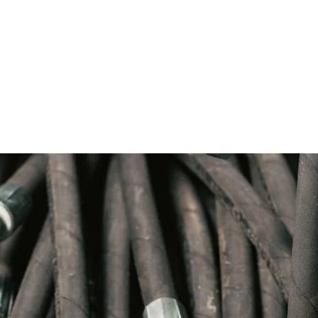
encia CAT 3074336