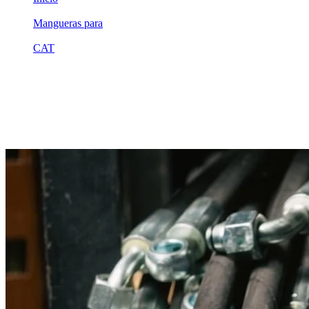
/
Mangueras para
/
CAT
/
3074336
Equivalente compatible · Fabricado por MSB
Manguera hidráulica equivalente a refer