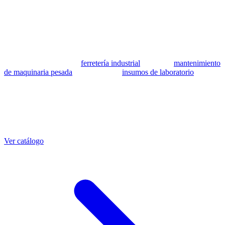
patrocinada ni respaldada por Caterpillar Inc. Los números de parte
se utilizan como referencia para identificar equivalencia de
compatibilidad.
MSB Soluciones Industriales es una empresa peruana con más de 13
años en industria pesada. Además del catálogo de equivalentes CAT,
fabricamos mangueras a medida con muestra o requerimientos
técnicos, suministramos
ferretería industrial
, hacemos
mantenimiento
de maquinaria pesada
y abastecemos
insumos de laboratorio
. Taller
propio en Lima con banco de pruebas.
Otras referencias CAT
Mangueras que también fabricamos
Ver catálogo