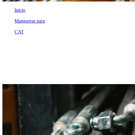
Inicio
/
Mangueras para
/
CAT
/
3017339
Equivalente compatible · Fabricado por MSB
Manguera hidráulica equivalente a
referencia CAT 3017339