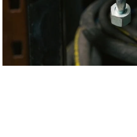
Imagen referencial · Foto real del producto MSB fabricado
disponible bajo solicitud.
Fabricación
Taller MSB
Banco pruebas
Incluido
Ficha técnica
Con entrega
En MSB fabricamos en nuestro taller de Lima el equivalente
compatible con la referencia Caterpillar
3017339
. Manguera
ensamblada con prensa hidráulica propia y verificada en banco de
pruebas, lista para reemplazar la original en aplicaciones de