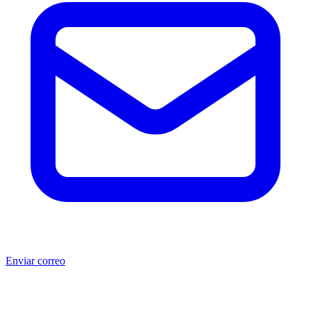
Enviar correo
®
®
Producto no original.
CAT
y Caterpillar
son marcas registradas
de Caterpillar Inc. MSB no está afiliada, asociada, autorizada,