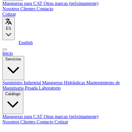
Mangueras para CAT
Otras marcas (próximamente)
Nosotros
Clientes
Contacto
Cotizar
ES
Español
English
Inicio
Servicios
Suministro Industrial
Mangueras Hidráulicas
Mantenimiento de
Maquinaria Pesada
Laboratorio
Catálogo
Mangueras para CAT
Otras marcas (próximamente)
Nosotros
Clientes
Contacto
Cotizar