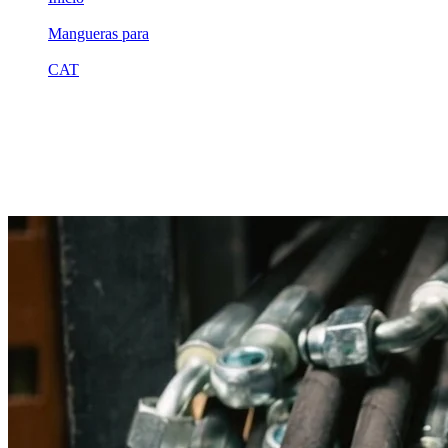
/
Mangueras para
/
CAT
/
2w7779
Equivalente compatible · Fabricado por MSB
Manguera hidráulica equivalente a refer