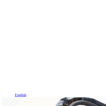
Idioma / Language
Español
English