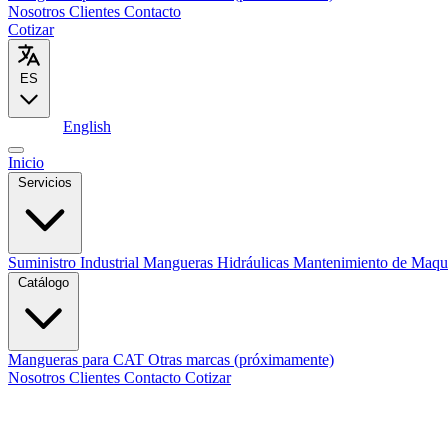
Nosotros
Clientes
Contacto
Cotizar
ES
Español
English
Inicio
Servicios
Suministro Industrial
Mangueras Hidráulicas
Mantenimiento de Maqu
Catálogo
Mangueras para CAT
Otras marcas (próximamente)
Nosotros
Clientes
Contacto
Cotizar