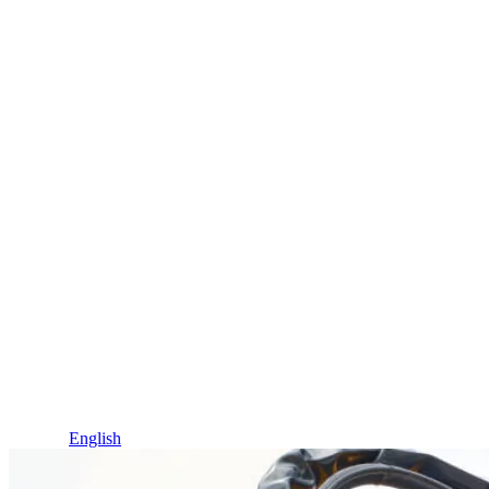
Idioma / Language
Español
English