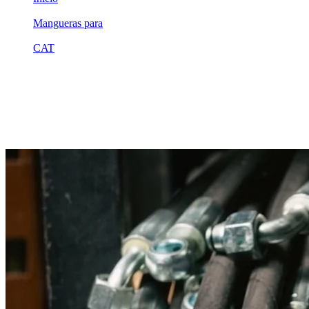
/
Mangueras para
/
CAT
/
2v1096
Equivalente compatible · Fabricado por MSB
Manguera hidráulica equivalente a refere