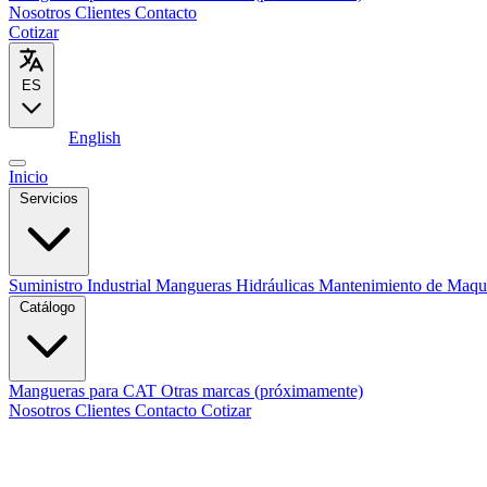
Nosotros
Clientes
Contacto
Cotizar
ES
Español
English
Inicio
Servicios
Suministro Industrial
Mangueras Hidráulicas
Mantenimiento de Maqu
Catálogo
Mangueras para CAT
Otras marcas (próximamente)
Nosotros
Clientes
Contacto
Cotizar