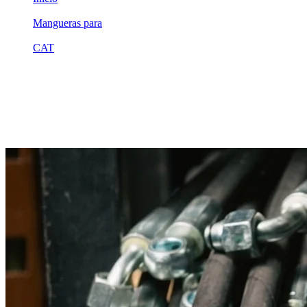
/
Mangueras para
/
CAT
/
2v0486
Equivalente compatible · Fabricado por MSB
Manguera hidráulica equivalente a refere