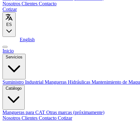
Nosotros
Clientes
Contacto
Cotizar
ES
Español
English
Inicio
Servicios
Suministro Industrial
Mangueras Hidráulicas
Mantenimiento de Maqu
Catálogo
Mangueras para CAT
Otras marcas (próximamente)
Nosotros
Clientes
Contacto
Cotizar