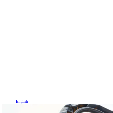
Idioma / Language
Español
English