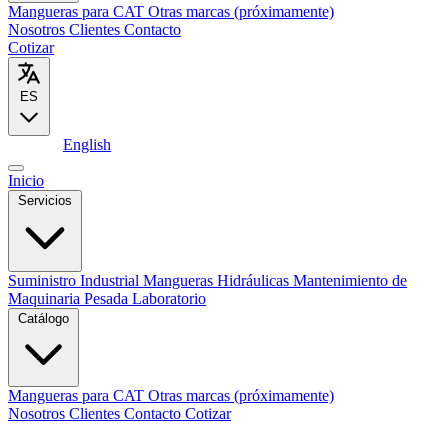
Mangueras para CAT
Otras marcas (próximamente)
Nosotros
Clientes
Contacto
Cotizar
ES
Español
English
Inicio
Servicios
Suministro Industrial
Mangueras Hidráulicas
Mantenimiento de
Maquinaria Pesada
Laboratorio
Catálogo
Mangueras para CAT
Otras marcas (próximamente)
Nosotros
Clientes
Contacto
Cotizar