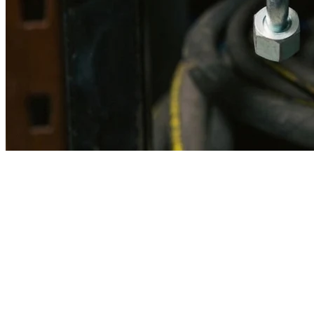
Imagen referencial · Foto real del producto MSB fabricado
disponible bajo solicitud.
Fabricación
Taller MSB
Banco pruebas
Incluido
Ficha técnica
Con entrega
En MSB fabricamos en nuestro taller de Lima el equivalente
compatible con la referencia Caterpillar
2v0155
. Manguera
ensamblada con prensa hidráulica propia y verificada en banco de
pruebas, lista para reemplazar la original en aplicaciones de