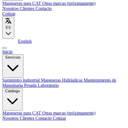
Mangueras para CAT
Otras marcas (próximamente)
Nosotros
Clientes
Contacto
Cotizar
ES
Español
English
Inicio
Servicios
Suministro Industrial
Mangueras Hidráulicas
Mantenimiento de
Maquinaria Pesada
Laboratorio
Catálogo
Mangueras para CAT
Otras marcas (próximamente)
Nosotros
Clientes
Contacto
Cotizar