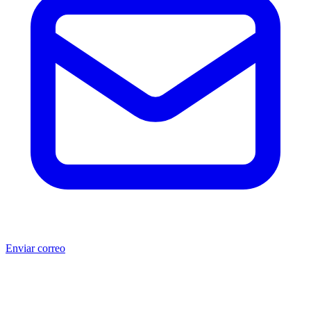
Enviar correo
®
®
Producto no original.
CAT
y Caterpillar
son marcas registradas
de Caterpillar Inc. MSB no está afiliada, asociada, autorizada,
patrocinada ni respaldada por Caterpillar Inc. Los números de parte