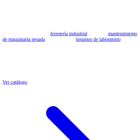
se utilizan como referencia para identificar equivalencia de
compatibilidad.
MSB Soluciones Industriales es una empresa peruana con más de 13
años en industria pesada. Además del catálogo de equivalentes CAT,
fabricamos mangueras a medida con muestra o requerimientos
técnicos, suministramos
ferretería industrial
, hacemos
mantenimiento
de maquinaria pesada
y abastecemos
insumos de laboratorio
. Taller
propio en Lima con banco de pruebas.
Otras referencias CAT
Mangueras que también fabricamos
Ver catálogo