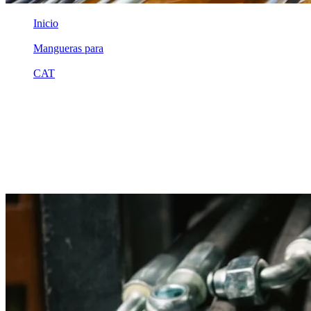
Inicio
/
Mangueras para
/
CAT
/
2v0155
Equivalente compatible · Fabricado por MSB
Manguera hidráulica equivalente a
referencia CAT 2v0155