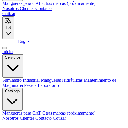
Mangueras para CAT
Otras marcas (próximamente)
Nosotros
Clientes
Contacto
Cotizar
ES
Español
English
Inicio
Servicios
Suministro Industrial
Mangueras Hidráulicas
Mantenimiento de
Maquinaria Pesada
Laboratorio
Catálogo
Mangueras para CAT
Otras marcas (próximamente)
Nosotros
Clientes
Contacto
Cotizar