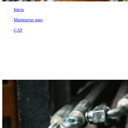
Inicio
/
Mangueras para
/
CAT
/
2v0154
Equivalente compatible · Fabricado por MSB
Manguera hidráulica equivalente a
referencia CAT 2v0154