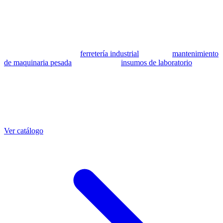
se utilizan como referencia para identificar equivalencia de
compatibilidad.
MSB Soluciones Industriales es una empresa peruana con más de 13
años en industria pesada. Además del catálogo de equivalentes CAT,
fabricamos mangueras a medida con muestra o requerimientos
técnicos, suministramos
ferretería industrial
, hacemos
mantenimiento
de maquinaria pesada
y abastecemos
insumos de laboratorio
. Taller
propio en Lima con banco de pruebas.
Otras referencias CAT
Mangueras que también fabricamos
Ver catálogo