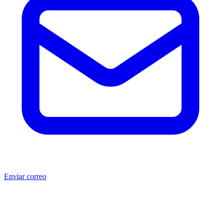
Enviar correo
®
®
Producto no original.
CAT
y Caterpillar
son marcas registradas
de Caterpillar Inc. MSB no está afiliada, asociada, autorizada,
patrocinada ni respaldada por Caterpillar Inc. Los números de parte