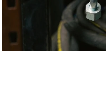
Imagen referencial · Foto real del producto MSB fabricado
disponible bajo solicitud.
Fabricación
Taller MSB
Banco pruebas
Incluido
Ficha técnica
Con entrega
En MSB fabricamos en nuestro taller de Lima el equivalente
compatible con la referencia Caterpillar
2v0154
. Manguera
ensamblada con prensa hidráulica propia y verificada en banco de
pruebas, lista para reemplazar la original en aplicaciones de