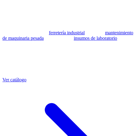
se utilizan como referencia para identificar equivalencia de
compatibilidad.
MSB Soluciones Industriales es una empresa peruana con más de 13
años en industria pesada. Además del catálogo de equivalentes CAT,
fabricamos mangueras a medida con muestra o requerimientos
técnicos, suministramos
ferretería industrial
, hacemos
mantenimiento
de maquinaria pesada
y abastecemos
insumos de laboratorio
. Taller
propio en Lima con banco de pruebas.
Otras referencias CAT
Mangueras que también fabricamos
Ver catálogo