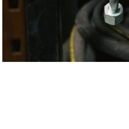
Imagen referencial · Foto real del producto MSB fabricado
disponible bajo solicitud.
Fabricación
Taller MSB
Banco pruebas
Incluido
Ficha técnica
Con entrega
En MSB fabricamos en nuestro taller de Lima el equivalente
compatible con la referencia Caterpillar
2v0143
. Manguera
ensamblada con prensa hidráulica propia y verificada en banco de
pruebas, lista para reemplazar la original en aplicaciones de