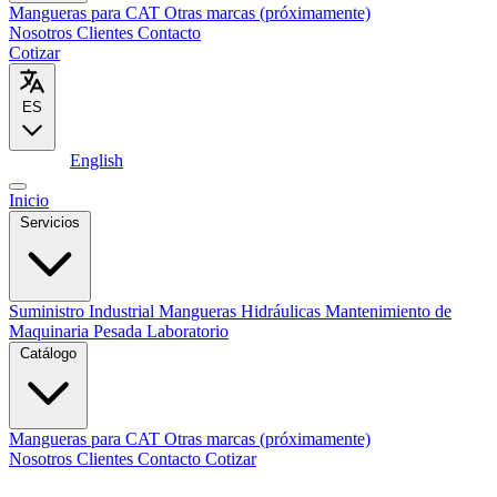
Mangueras para CAT
Otras marcas (próximamente)
Nosotros
Clientes
Contacto
Cotizar
ES
Español
English
Inicio
Servicios
Suministro Industrial
Mangueras Hidráulicas
Mantenimiento de
Maquinaria Pesada
Laboratorio
Catálogo
Mangueras para CAT
Otras marcas (próximamente)
Nosotros
Clientes
Contacto
Cotizar