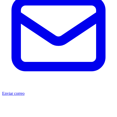
Enviar correo
®
®
Producto no original.
CAT
y Caterpillar
son marcas registradas
de Caterpillar Inc. MSB no está afiliada, asociada, autorizada,
patrocinada ni respaldada por Caterpillar Inc. Los números de parte