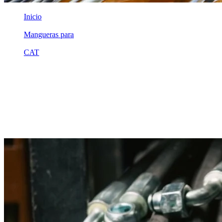
Inicio
/
Mangueras para
/
CAT
/
2v0143
Equivalente compatible · Fabricado por MSB
Manguera hidráulica equivalente a
referencia CAT 2v0143