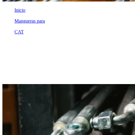
Inicio
/
Mangueras para
/
CAT
/
2u9754
Equivalente compatible · Fabricado por MSB
Manguera hidráulica equivalente a
referencia CAT 2u9754