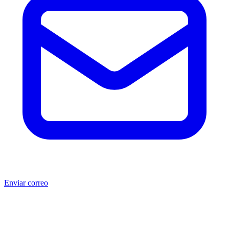
Enviar correo
®
®
Producto no original.
CAT
y Caterpillar
son marcas registradas
de Caterpillar Inc. MSB no está afiliada, asociada, autorizada,
patrocinada ni respaldada por Caterpillar Inc. Los números de parte