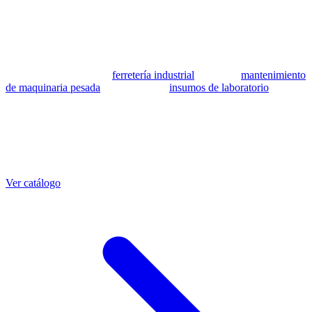
se utilizan como referencia para identificar equivalencia de
compatibilidad.
MSB Soluciones Industriales es una empresa peruana con más de 13
años en industria pesada. Además del catálogo de equivalentes CAT,
fabricamos mangueras a medida con muestra o requerimientos
técnicos, suministramos
ferretería industrial
, hacemos
mantenimiento
de maquinaria pesada
y abastecemos
insumos de laboratorio
. Taller
propio en Lima con banco de pruebas.
Otras referencias CAT
Mangueras que también fabricamos
Ver catálogo