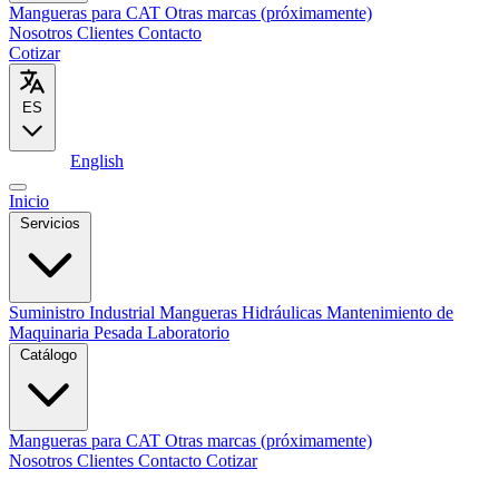
Mangueras para CAT
Otras marcas (próximamente)
Nosotros
Clientes
Contacto
Cotizar
ES
Español
English
Inicio
Servicios
Suministro Industrial
Mangueras Hidráulicas
Mantenimiento de
Maquinaria Pesada
Laboratorio
Catálogo
Mangueras para CAT
Otras marcas (próximamente)
Nosotros
Clientes
Contacto
Cotizar