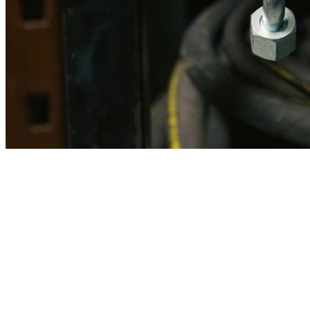
Imagen referencial · Foto real del producto MSB fabricado
disponible bajo solicitud.
Fabricación
Taller MSB
Banco pruebas
Incluido
Ficha técnica
Con entrega
En MSB fabricamos en nuestro taller de Lima el equivalente
compatible con la referencia Caterpillar
2u9754
. Manguera
ensamblada con prensa hidráulica propia y verificada en banco de
pruebas, lista para reemplazar la original en aplicaciones de