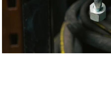
Imagen referencial · Foto real del producto MSB fabricado
disponible bajo solicitud.
Fabricación
Taller MSB
Banco pruebas
Incluido
Ficha técnica
Con entrega
En MSB fabricamos en nuestro taller de Lima el equivalente
compatible con la referencia Caterpillar
2u6475
. Manguera
ensamblada con prensa hidráulica propia y verificada en banco de
pruebas, lista para reemplazar la original en aplicaciones de