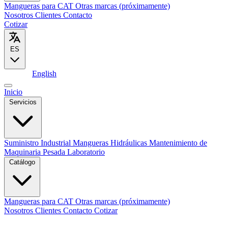
Mangueras para CAT
Otras marcas (próximamente)
Nosotros
Clientes
Contacto
Cotizar
ES
Español
English
Inicio
Servicios
Suministro Industrial
Mangueras Hidráulicas
Mantenimiento de
Maquinaria Pesada
Laboratorio
Catálogo
Mangueras para CAT
Otras marcas (próximamente)
Nosotros
Clientes
Contacto
Cotizar