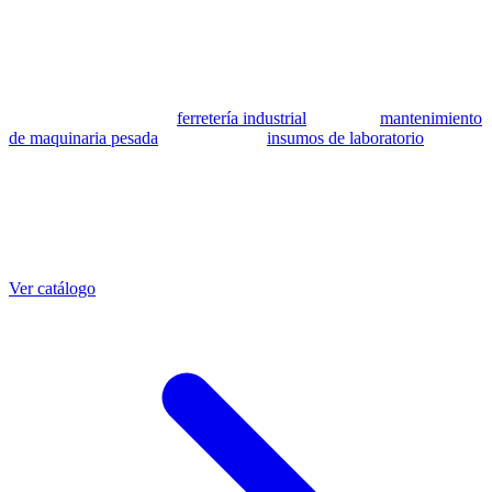
se utilizan como referencia para identificar equivalencia de
compatibilidad.
MSB Soluciones Industriales es una empresa peruana con más de 13
años en industria pesada. Además del catálogo de equivalentes CAT,
fabricamos mangueras a medida con muestra o requerimientos
técnicos, suministramos
ferretería industrial
, hacemos
mantenimiento
de maquinaria pesada
y abastecemos
insumos de laboratorio
. Taller
propio en Lima con banco de pruebas.
Otras referencias CAT
Mangueras que también fabricamos
Ver catálogo