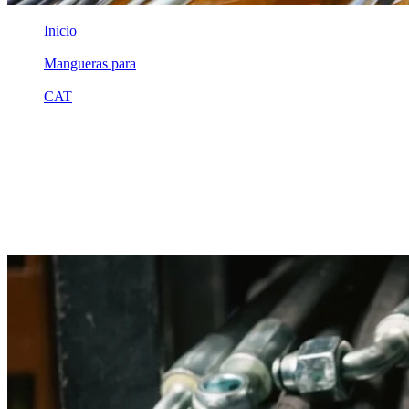
Inicio
/
Mangueras para
/
CAT
/
2u6475
Equivalente compatible · Fabricado por MSB
Manguera hidráulica equivalente a
referencia CAT 2u6475