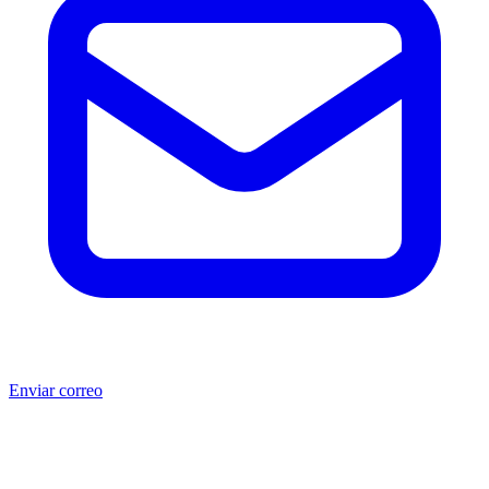
Enviar correo
®
®
Producto no original.
CAT
y Caterpillar
son marcas registradas
de Caterpillar Inc. MSB no está afiliada, asociada, autorizada,
patrocinada ni respaldada por Caterpillar Inc. Los números de parte