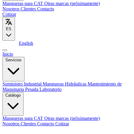
Mangueras para CAT
Otras marcas (próximamente)
Nosotros
Clientes
Contacto
Cotizar
ES
Español
English
Inicio
Servicios
Suministro Industrial
Mangueras Hidráulicas
Mantenimiento de
Maquinaria Pesada
Laboratorio
Catálogo
Mangueras para CAT
Otras marcas (próximamente)
Nosotros
Clientes
Contacto
Cotizar