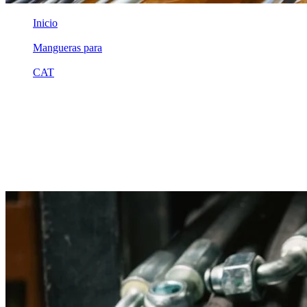
Inicio
/
Mangueras para
/
CAT
/
2p7965
Equivalente compatible · Fabricado por MSB
Manguera hidráulica equivalente a
referencia CAT 2p7965