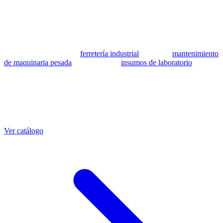
se utilizan como referencia para identificar equivalencia de
compatibilidad.
MSB Soluciones Industriales es una empresa peruana con más de 13
años en industria pesada. Además del catálogo de equivalentes CAT,
fabricamos mangueras a medida con muestra o requerimientos
técnicos, suministramos
ferretería industrial
, hacemos
mantenimiento
de maquinaria pesada
y abastecemos
insumos de laboratorio
. Taller
propio en Lima con banco de pruebas.
Otras referencias CAT
Mangueras que también fabricamos
Ver catálogo