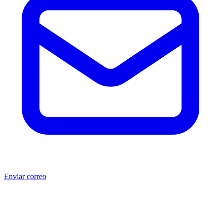
Enviar correo
®
®
Producto no original.
CAT
y Caterpillar
son marcas registradas
de Caterpillar Inc. MSB no está afiliada, asociada, autorizada,
patrocinada ni respaldada por Caterpillar Inc. Los números de parte