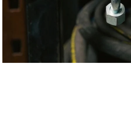
Imagen referencial · Foto real del producto MSB fabricado
disponible bajo solicitud.
Fabricación
Taller MSB
Banco pruebas
Incluido
Ficha técnica
Con entrega
En MSB fabricamos en nuestro taller de Lima el equivalente
compatible con la referencia Caterpillar
2p7965
. Manguera
ensamblada con prensa hidráulica propia y verificada en banco de
pruebas, lista para reemplazar la original en aplicaciones de