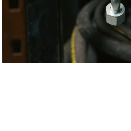
Imagen referencial · Foto real del producto MSB fabricado
disponible bajo solicitud.
Fabricación
Taller MSB
Banco pruebas
Incluido
Ficha técnica
Con entrega
En MSB fabricamos en nuestro taller de Lima el equivalente
compatible con la referencia Caterpillar
2k8910
. Manguera
ensamblada con prensa hidráulica propia y verificada en banco de
pruebas, lista para reemplazar la original en aplicaciones de