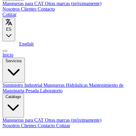
Mangueras para CAT
Otras marcas (próximamente)
Nosotros
Clientes
Contacto
Cotizar
ES
Español
English
Inicio
Servicios
Suministro Industrial
Mangueras Hidráulicas
Mantenimiento de
Maquinaria Pesada
Laboratorio
Catálogo
Mangueras para CAT
Otras marcas (próximamente)
Nosotros
Clientes
Contacto
Cotizar