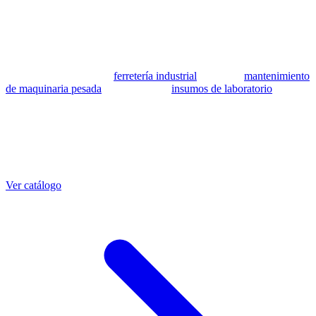
se utilizan como referencia para identificar equivalencia de
compatibilidad.
MSB Soluciones Industriales es una empresa peruana con más de 13
años en industria pesada. Además del catálogo de equivalentes CAT,
fabricamos mangueras a medida con muestra o requerimientos
técnicos, suministramos
ferretería industrial
, hacemos
mantenimiento
de maquinaria pesada
y abastecemos
insumos de laboratorio
. Taller
propio en Lima con banco de pruebas.
Otras referencias CAT
Mangueras que también fabricamos
Ver catálogo