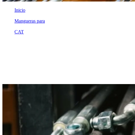
Inicio
/
Mangueras para
/
CAT
/
2k8910
Equivalente compatible · Fabricado por MSB
Manguera hidráulica equivalente a
referencia CAT 2k8910