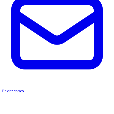
Enviar correo
®
®
Producto no original.
CAT
y Caterpillar
son marcas registradas
de Caterpillar Inc. MSB no está afiliada, asociada, autorizada,
patrocinada ni respaldada por Caterpillar Inc. Los números de parte