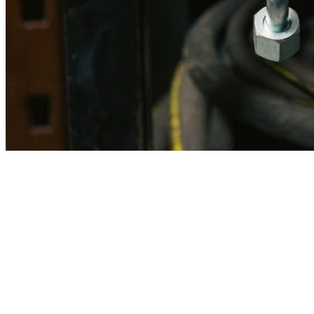
Imagen referencial · Foto real del producto MSB fabricado
disponible bajo solicitud.
Fabricación
Taller MSB
Banco pruebas
Incluido
Ficha técnica
Con entrega
En MSB fabricamos en nuestro taller de Lima el equivalente
compatible con la referencia Caterpillar
2g2553
. Manguera
ensamblada con prensa hidráulica propia y verificada en banco de
pruebas, lista para reemplazar la original en aplicaciones de