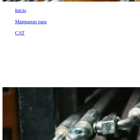
Inicio
/
Mangueras para
/
CAT
/
2g2553
Equivalente compatible · Fabricado por MSB
Manguera hidráulica equivalente a
referencia CAT 2g2553