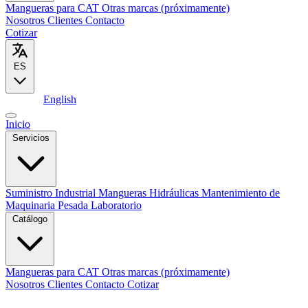
Mangueras para CAT
Otras marcas (próximamente)
Nosotros
Clientes
Contacto
Cotizar
ES
Español
English
Inicio
Servicios
Suministro Industrial
Mangueras Hidráulicas
Mantenimiento de
Maquinaria Pesada
Laboratorio
Catálogo
Mangueras para CAT
Otras marcas (próximamente)
Nosotros
Clientes
Contacto
Cotizar