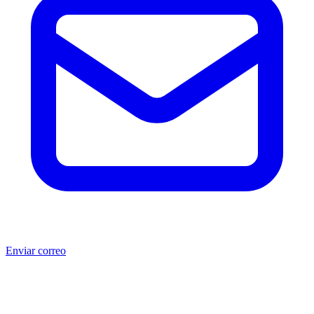
Enviar correo
®
®
Producto no original.
CAT
y Caterpillar
son marcas registradas
de Caterpillar Inc. MSB no está afiliada, asociada, autorizada,
patrocinada ni respaldada por Caterpillar Inc. Los números de parte