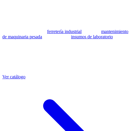
se utilizan como referencia para identificar equivalencia de
compatibilidad.
MSB Soluciones Industriales es una empresa peruana con más de 13
años en industria pesada. Además del catálogo de equivalentes CAT,
fabricamos mangueras a medida con muestra o requerimientos
técnicos, suministramos
ferretería industrial
, hacemos
mantenimiento
de maquinaria pesada
y abastecemos
insumos de laboratorio
. Taller
propio en Lima con banco de pruebas.
Otras referencias CAT
Mangueras que también fabricamos
Ver catálogo