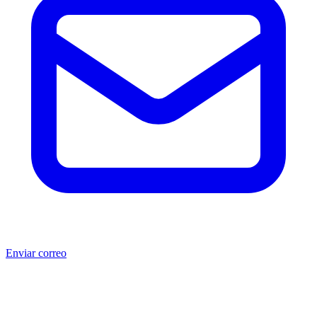
Enviar correo
®
®
Producto no original.
CAT
y Caterpillar
son marcas registradas
de Caterpillar Inc. MSB no está afiliada, asociada, autorizada,
patrocinada ni respaldada por Caterpillar Inc. Los números de parte