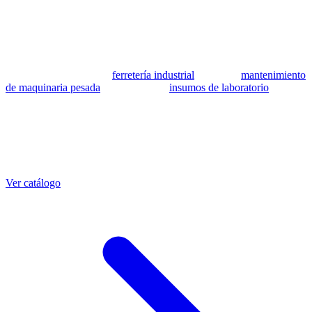
se utilizan como referencia para identificar equivalencia de
compatibilidad.
MSB Soluciones Industriales es una empresa peruana con más de 13
años en industria pesada. Además del catálogo de equivalentes CAT,
fabricamos mangueras a medida con muestra o requerimientos
técnicos, suministramos
ferretería industrial
, hacemos
mantenimiento
de maquinaria pesada
y abastecemos
insumos de laboratorio
. Taller
propio en Lima con banco de pruebas.
Otras referencias CAT
Mangueras que también fabricamos
Ver catálogo