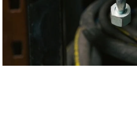
Imagen referencial · Foto real del producto MSB fabricado
disponible bajo solicitud.
Fabricación
Taller MSB
Banco pruebas
Incluido
Ficha técnica
Con entrega
En MSB fabricamos en nuestro taller de Lima el equivalente
compatible con la referencia Caterpillar
2g1854
. Manguera
ensamblada con prensa hidráulica propia y verificada en banco de
pruebas, lista para reemplazar la original en aplicaciones de