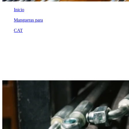
Inicio
/
Mangueras para
/
CAT
/
2g1854
Equivalente compatible · Fabricado por MSB
Manguera hidráulica equivalente a
referencia CAT 2g1854