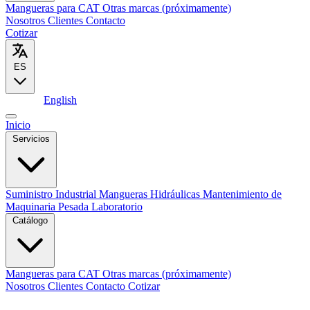
Mangueras para CAT
Otras marcas (próximamente)
Nosotros
Clientes
Contacto
Cotizar
ES
Español
English
Inicio
Servicios
Suministro Industrial
Mangueras Hidráulicas
Mantenimiento de
Maquinaria Pesada
Laboratorio
Catálogo
Mangueras para CAT
Otras marcas (próximamente)
Nosotros
Clientes
Contacto
Cotizar