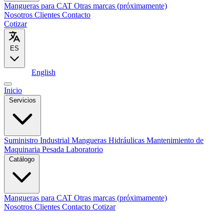
Mangueras para CAT
Otras marcas (próximamente)
Nosotros
Clientes
Contacto
Cotizar
ES
Español
English
Inicio
Servicios
Suministro Industrial
Mangueras Hidráulicas
Mantenimiento de
Maquinaria Pesada
Laboratorio
Catálogo
Mangueras para CAT
Otras marcas (próximamente)
Nosotros
Clientes
Contacto
Cotizar