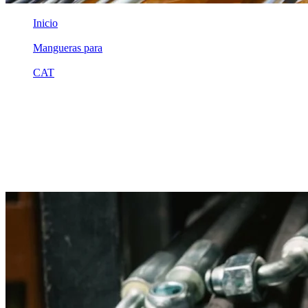
Inicio
/
Mangueras para
/
CAT
/
2698427
Equivalente compatible · Fabricado por MSB
Manguera hidráulica equivalente a
referencia CAT 2698427