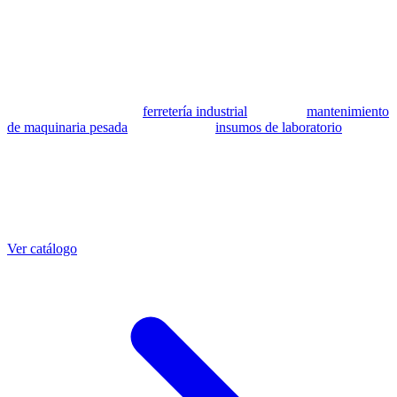
patrocinada ni respaldada por Caterpillar Inc. Los números de parte
se utilizan como referencia para identificar equivalencia de
compatibilidad.
MSB Soluciones Industriales es una empresa peruana con más de 13
años en industria pesada. Además del catálogo de equivalentes CAT,
fabricamos mangueras a medida con muestra o requerimientos
técnicos, suministramos
ferretería industrial
, hacemos
mantenimiento
de maquinaria pesada
y abastecemos
insumos de laboratorio
. Taller
propio en Lima con banco de pruebas.
Otras referencias CAT
Mangueras que también fabricamos
Ver catálogo