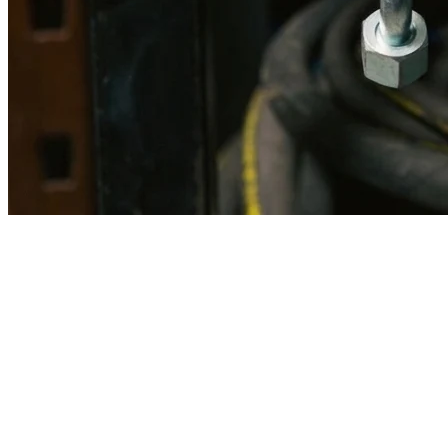
Imagen referencial · Foto real del producto MSB fabricado
disponible bajo solicitud.
Fabricación
Taller MSB
Banco pruebas
Incluido
Ficha técnica
Con entrega
En MSB fabricamos en nuestro taller de Lima el equivalente
compatible con la referencia Caterpillar
2698427
. Manguera
ensamblada con prensa hidráulica propia y verificada en banco de
pruebas, lista para reemplazar la original en aplicaciones de