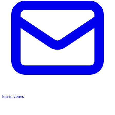
Enviar correo
®
®
Producto no original.
CAT
y Caterpillar
son marcas registradas
de Caterpillar Inc. MSB no está afiliada, asociada, autorizada,