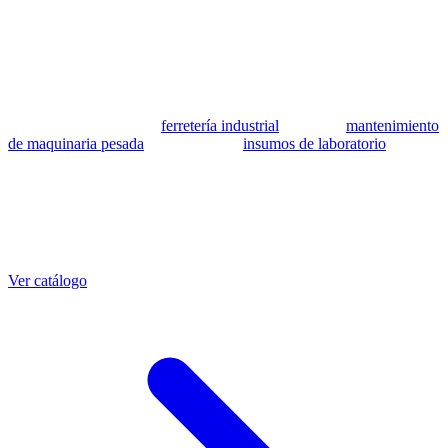
patrocinada ni respaldada por Caterpillar Inc. Los números de parte
se utilizan como referencia para identificar equivalencia de
compatibilidad.
MSB Soluciones Industriales es una empresa peruana con más de 13
años en industria pesada. Además del catálogo de equivalentes CAT,
fabricamos mangueras a medida con muestra o requerimientos
técnicos, suministramos
ferretería industrial
, hacemos
mantenimiento
de maquinaria pesada
y abastecemos
insumos de laboratorio
. Taller
propio en Lima con banco de pruebas.
Otras referencias CAT
Mangueras que también fabricamos
Ver catálogo