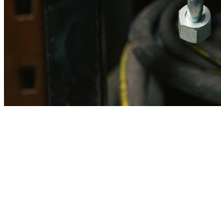
Imagen referencial · Foto real del producto MSB fabricado
disponible bajo solicitud.
Fabricación
Taller MSB
Banco pruebas
Incluido
Ficha técnica
Con entrega
En MSB fabricamos en nuestro taller de Lima el equivalente
compatible con la referencia Caterpillar
2517733
. Manguera
ensamblada con prensa hidráulica propia y verificada en banco de
pruebas, lista para reemplazar la original en aplicaciones de