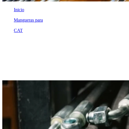
Inicio
/
Mangueras para
/
CAT
/
2517733
Equivalente compatible · Fabricado por MSB
Manguera hidráulica equivalente a
referencia CAT 2517733