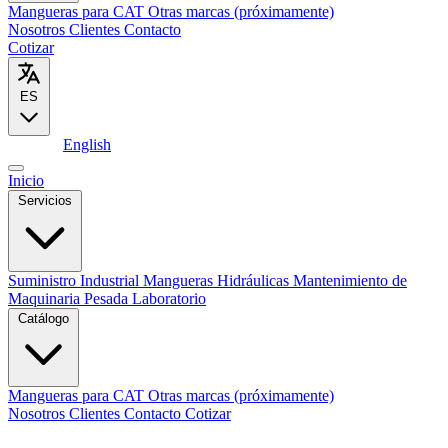
Mangueras para CAT
Otras marcas (próximamente)
Nosotros
Clientes
Contacto
Cotizar
ES
Español
English
Inicio
Servicios
Suministro Industrial
Mangueras Hidráulicas
Mantenimiento de
Maquinaria Pesada
Laboratorio
Catálogo
Mangueras para CAT
Otras marcas (próximamente)
Nosotros
Clientes
Contacto
Cotizar