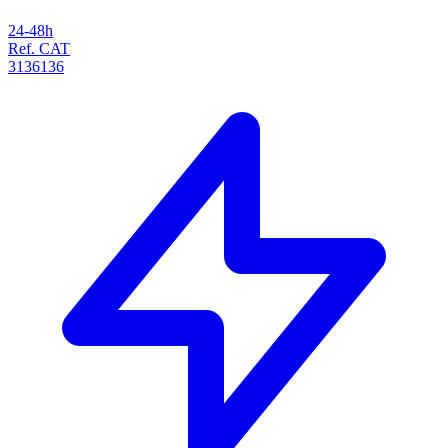
24-48h
Ref. CAT
3136136