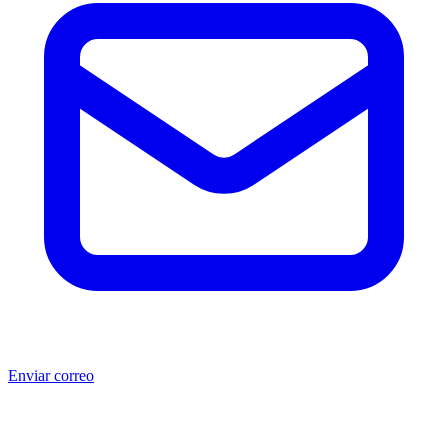
Enviar correo
®
®
Producto no original.
CAT
y Caterpillar
son marcas registradas
de Caterpillar Inc. MSB no está afiliada, asociada, autorizada,