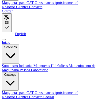
Mangueras para CAT
Otras marcas (próximamente)
Nosotros
Clientes
Contacto
Cotizar
ES
Español
English
Inicio
Servicios
Suministro Industrial
Mangueras Hidráulicas
Mantenimiento de
Maquinaria Pesada
Laboratorio
Catálogo
Mangueras para CAT
Otras marcas (próximamente)
Nosotros
Clientes
Contacto
Cotizar