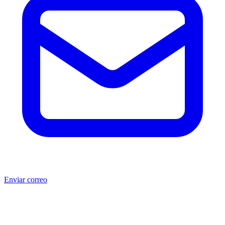
Enviar correo
®
®
Producto no original.
CAT
y Caterpillar
son marcas registradas
de Caterpillar Inc. MSB no está afiliada, asociada, autorizada,
patrocinada ni respaldada por Caterpillar Inc. Los números de parte