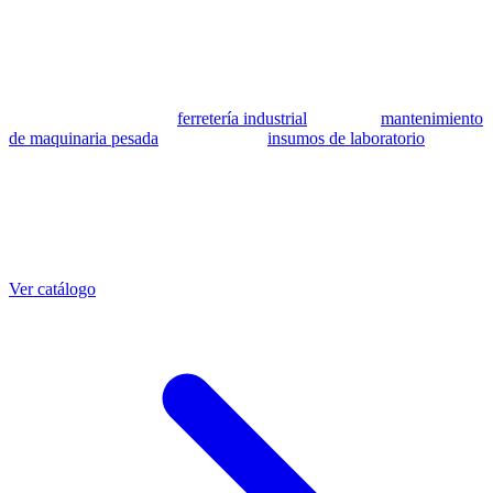
se utilizan como referencia para identificar equivalencia de
compatibilidad.
MSB Soluciones Industriales es una empresa peruana con más de 13
años en industria pesada. Además del catálogo de equivalentes CAT,
fabricamos mangueras a medida con muestra o requerimientos
técnicos, suministramos
ferretería industrial
, hacemos
mantenimiento
de maquinaria pesada
y abastecemos
insumos de laboratorio
. Taller
propio en Lima con banco de pruebas.
Otras referencias CAT
Mangueras que también fabricamos
Ver catálogo