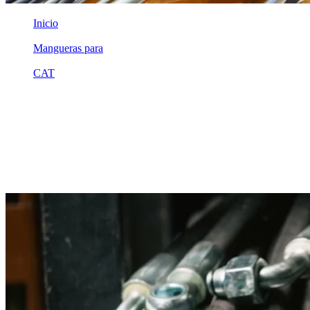
Inicio
/
Mangueras para
/
CAT
/
1v9890
Equivalente compatible · Fabricado por MSB
Manguera hidráulica equivalente a
referencia CAT 1v9890