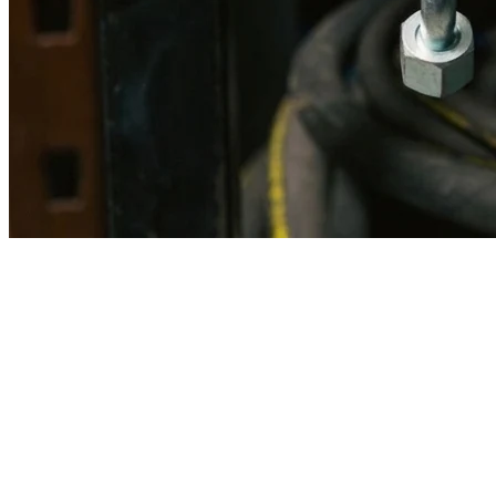
Imagen referencial · Foto real del producto MSB fabricado
disponible bajo solicitud.
Fabricación
Taller MSB
Banco pruebas
Incluido
Ficha técnica
Con entrega
En MSB fabricamos en nuestro taller de Lima el equivalente
compatible con la referencia Caterpillar
1v9890
. Manguera
ensamblada con prensa hidráulica propia y verificada en banco de
pruebas, lista para reemplazar la original en aplicaciones de