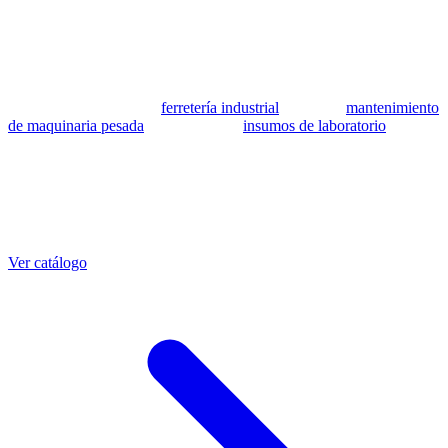
se utilizan como referencia para identificar equivalencia de
compatibilidad.
MSB Soluciones Industriales es una empresa peruana con más de 13
años en industria pesada. Además del catálogo de equivalentes CAT,
fabricamos mangueras a medida con muestra o requerimientos
técnicos, suministramos
ferretería industrial
, hacemos
mantenimiento
de maquinaria pesada
y abastecemos
insumos de laboratorio
. Taller
propio en Lima con banco de pruebas.
Otras referencias CAT
Mangueras que también fabricamos
Ver catálogo