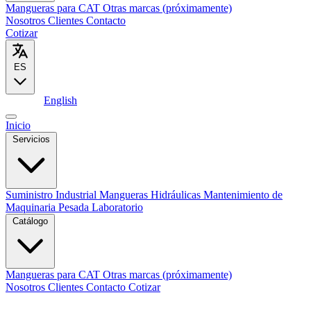
Mangueras para CAT
Otras marcas (próximamente)
Nosotros
Clientes
Contacto
Cotizar
ES
Español
English
Inicio
Servicios
Suministro Industrial
Mangueras Hidráulicas
Mantenimiento de
Maquinaria Pesada
Laboratorio
Catálogo
Mangueras para CAT
Otras marcas (próximamente)
Nosotros
Clientes
Contacto
Cotizar