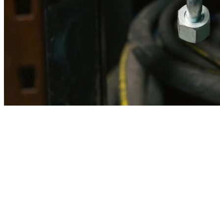
Imagen referencial · Foto real del producto MSB fabricado
disponible bajo solicitud.
Fabricación
Taller MSB
Banco pruebas
Incluido
Ficha técnica
Con entrega
En MSB fabricamos en nuestro taller de Lima el equivalente
compatible con la referencia Caterpillar
1v9833
. Manguera
ensamblada con prensa hidráulica propia y verificada en banco de
pruebas, lista para reemplazar la original en aplicaciones de