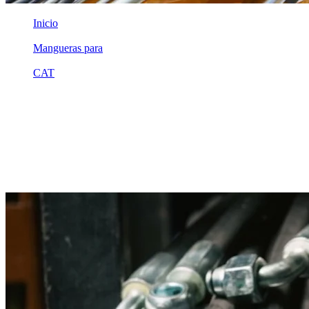
Inicio
/
Mangueras para
/
CAT
/
1v9833
Equivalente compatible · Fabricado por MSB
Manguera hidráulica equivalente a
referencia CAT 1v9833