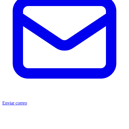
Enviar correo
®
®
Producto no original.
CAT
y Caterpillar
son marcas registradas
de Caterpillar Inc. MSB no está afiliada, asociada, autorizada,
patrocinada ni respaldada por Caterpillar Inc. Los números de parte