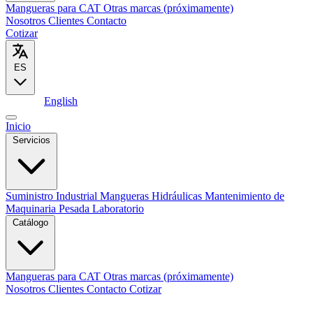
Mangueras para CAT
Otras marcas (próximamente)
Nosotros
Clientes
Contacto
Cotizar
ES
Español
English
Inicio
Servicios
Suministro Industrial
Mangueras Hidráulicas
Mantenimiento de
Maquinaria Pesada
Laboratorio
Catálogo
Mangueras para CAT
Otras marcas (próximamente)
Nosotros
Clientes
Contacto
Cotizar