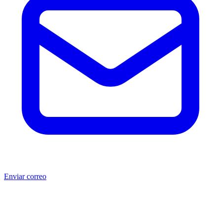
Enviar correo
®
®
Producto no original.
CAT
y Caterpillar
son marcas registradas
de Caterpillar Inc. MSB no está afiliada, asociada, autorizada,
patrocinada ni respaldada por Caterpillar Inc. Los números de parte