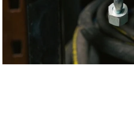
Imagen referencial · Foto real del producto MSB fabricado
disponible bajo solicitud.
Fabricación
Taller MSB
Banco pruebas
Incluido
Ficha técnica
Con entrega
En MSB fabricamos en nuestro taller de Lima el equivalente
compatible con la referencia Caterpillar
1v7301
. Manguera
ensamblada con prensa hidráulica propia y verificada en banco de
pruebas, lista para reemplazar la original en aplicaciones de