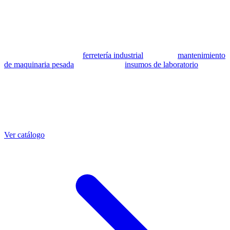
se utilizan como referencia para identificar equivalencia de
compatibilidad.
MSB Soluciones Industriales es una empresa peruana con más de 13
años en industria pesada. Además del catálogo de equivalentes CAT,
fabricamos mangueras a medida con muestra o requerimientos
técnicos, suministramos
ferretería industrial
, hacemos
mantenimiento
de maquinaria pesada
y abastecemos
insumos de laboratorio
. Taller
propio en Lima con banco de pruebas.
Otras referencias CAT
Mangueras que también fabricamos
Ver catálogo