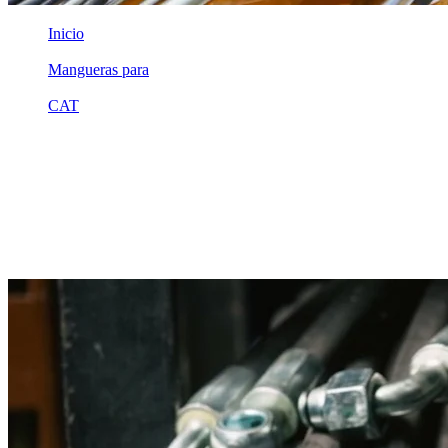
Inicio
/
Mangueras para
/
CAT
/
1v7301
Equivalente compatible · Fabricado por MSB
Manguera hidráulica equivalente a
referencia CAT 1v7301