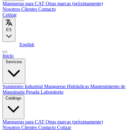
Mangueras para CAT
Otras marcas (próximamente)
Nosotros
Clientes
Contacto
Cotizar
ES
Español
English
Inicio
Servicios
Suministro Industrial
Mangueras Hidráulicas
Mantenimiento de
Maquinaria Pesada
Laboratorio
Catálogo
Mangueras para CAT
Otras marcas (próximamente)
Nosotros
Clientes
Contacto
Cotizar