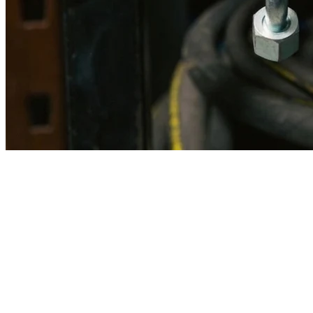
Imagen referencial · Foto real del producto MSB fabricado
disponible bajo solicitud.
Fabricación
Taller MSB
Banco pruebas
Incluido
Ficha técnica
Con entrega
En MSB fabricamos en nuestro taller de Lima el equivalente
compatible con la referencia Caterpillar
1v5981
. Manguera
ensamblada con prensa hidráulica propia y verificada en banco de
pruebas, lista para reemplazar la original en aplicaciones de