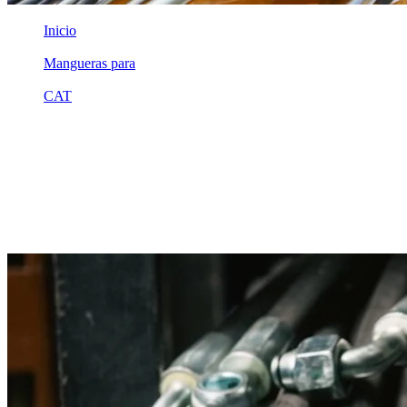
Inicio
/
Mangueras para
/
CAT
/
1v5981
Equivalente compatible · Fabricado por MSB
Manguera hidráulica equivalente a
referencia CAT 1v5981