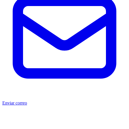
Enviar correo
®
®
Producto no original.
CAT
y Caterpillar
son marcas registradas
de Caterpillar Inc. MSB no está afiliada, asociada, autorizada,
patrocinada ni respaldada por Caterpillar Inc. Los números de parte