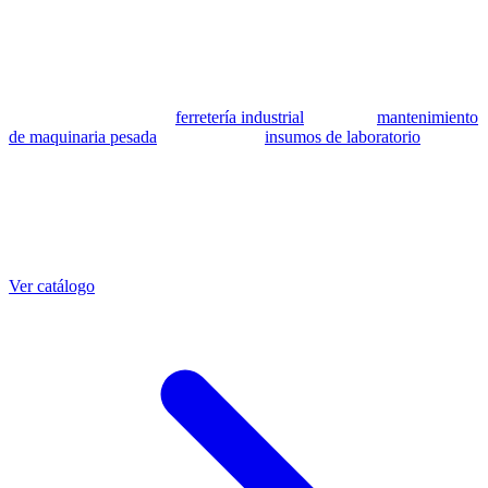
se utilizan como referencia para identificar equivalencia de
compatibilidad.
MSB Soluciones Industriales es una empresa peruana con más de 13
años en industria pesada. Además del catálogo de equivalentes CAT,
fabricamos mangueras a medida con muestra o requerimientos
técnicos, suministramos
ferretería industrial
, hacemos
mantenimiento
de maquinaria pesada
y abastecemos
insumos de laboratorio
. Taller
propio en Lima con banco de pruebas.
Otras referencias CAT
Mangueras que también fabricamos
Ver catálogo