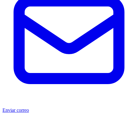
Enviar correo
®
®
Producto no original.
CAT
y Caterpillar
son marcas registradas
de Caterpillar Inc. MSB no está afiliada, asociada, autorizada,
patrocinada ni respaldada por Caterpillar Inc. Los números de parte