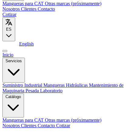
Mangueras para CAT
Otras marcas (próximamente)
Nosotros
Clientes
Contacto
Cotizar
ES
Español
English
Inicio
Servicios
Suministro Industrial
Mangueras Hidráulicas
Mantenimiento de
Maquinaria Pesada
Laboratorio
Catálogo
Mangueras para CAT
Otras marcas (próximamente)
Nosotros
Clientes
Contacto
Cotizar