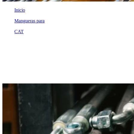
Inicio
/
Mangueras para
/
CAT
/
1u2434
Equivalente compatible · Fabricado por MSB
Manguera hidráulica equivalente a
referencia CAT 1u2434