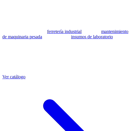
se utilizan como referencia para identificar equivalencia de
compatibilidad.
MSB Soluciones Industriales es una empresa peruana con más de 13
años en industria pesada. Además del catálogo de equivalentes CAT,
fabricamos mangueras a medida con muestra o requerimientos
técnicos, suministramos
ferretería industrial
, hacemos
mantenimiento
de maquinaria pesada
y abastecemos
insumos de laboratorio
. Taller
propio en Lima con banco de pruebas.
Otras referencias CAT
Mangueras que también fabricamos
Ver catálogo