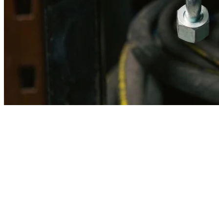
Imagen referencial · Foto real del producto MSB fabricado
disponible bajo solicitud.
Fabricación
Taller MSB
Banco pruebas
Incluido
Ficha técnica
Con entrega
En MSB fabricamos en nuestro taller de Lima el equivalente
compatible con la referencia Caterpillar
1u2434
. Manguera
ensamblada con prensa hidráulica propia y verificada en banco de
pruebas, lista para reemplazar la original en aplicaciones de