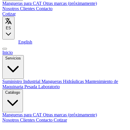
Mangueras para CAT
Otras marcas (próximamente)
Nosotros
Clientes
Contacto
Cotizar
ES
Español
English
Inicio
Servicios
Suministro Industrial
Mangueras Hidráulicas
Mantenimiento de
Maquinaria Pesada
Laboratorio
Catálogo
Mangueras para CAT
Otras marcas (próximamente)
Nosotros
Clientes
Contacto
Cotizar