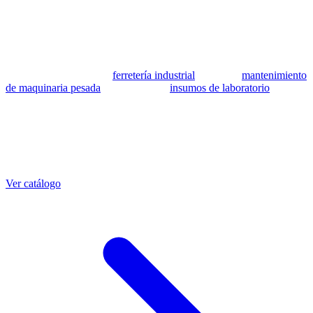
se utilizan como referencia para identificar equivalencia de
compatibilidad.
MSB Soluciones Industriales es una empresa peruana con más de 13
años en industria pesada. Además del catálogo de equivalentes CAT,
fabricamos mangueras a medida con muestra o requerimientos
técnicos, suministramos
ferretería industrial
, hacemos
mantenimiento
de maquinaria pesada
y abastecemos
insumos de laboratorio
. Taller
propio en Lima con banco de pruebas.
Otras referencias CAT
Mangueras que también fabricamos
Ver catálogo