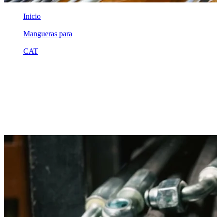
Inicio
/
Mangueras para
/
CAT
/
1u2255
Equivalente compatible · Fabricado por MSB
Manguera hidráulica equivalente a
referencia CAT 1u2255