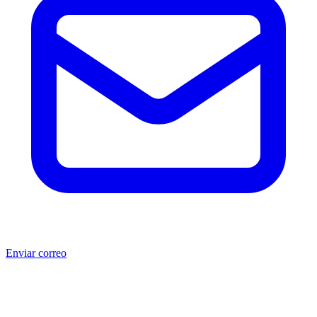
Enviar correo
®
®
Producto no original.
CAT
y Caterpillar
son marcas registradas
de Caterpillar Inc. MSB no está afiliada, asociada, autorizada,
patrocinada ni respaldada por Caterpillar Inc. Los números de parte