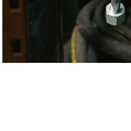
Imagen referencial · Foto real del producto MSB fabricado
disponible bajo solicitud.
Fabricación
Taller MSB
Banco pruebas
Incluido
Ficha técnica
Con entrega
En MSB fabricamos en nuestro taller de Lima el equivalente
compatible con la referencia Caterpillar
1u2255
. Manguera
ensamblada con prensa hidráulica propia y verificada en banco de
pruebas, lista para reemplazar la original en aplicaciones de