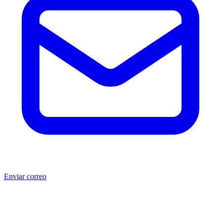
Enviar correo
®
®
Producto no original.
CAT
y Caterpillar
son marcas registradas
de Caterpillar Inc. MSB no está afiliada, asociada, autorizada,
patrocinada ni respaldada por Caterpillar Inc. Los números de parte