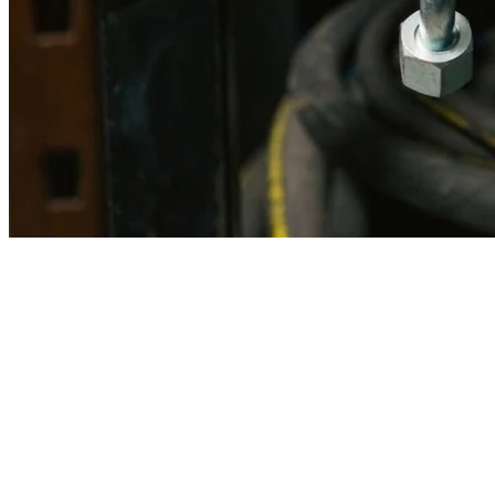
Imagen referencial · Foto real del producto MSB fabricado
disponible bajo solicitud.
Fabricación
Taller MSB
Banco pruebas
Incluido
Ficha técnica
Con entrega
En MSB fabricamos en nuestro taller de Lima el equivalente
compatible con la referencia Caterpillar
1u1855
. Manguera
ensamblada con prensa hidráulica propia y verificada en banco de
pruebas, lista para reemplazar la original en aplicaciones de