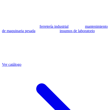
se utilizan como referencia para identificar equivalencia de
compatibilidad.
MSB Soluciones Industriales es una empresa peruana con más de 13
años en industria pesada. Además del catálogo de equivalentes CAT,
fabricamos mangueras a medida con muestra o requerimientos
técnicos, suministramos
ferretería industrial
, hacemos
mantenimiento
de maquinaria pesada
y abastecemos
insumos de laboratorio
. Taller
propio en Lima con banco de pruebas.
Otras referencias CAT
Mangueras que también fabricamos
Ver catálogo