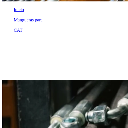
Inicio
/
Mangueras para
/
CAT
/
1u1855
Equivalente compatible · Fabricado por MSB
Manguera hidráulica equivalente a
referencia CAT 1u1855