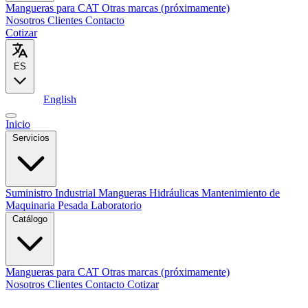
Mangueras para CAT
Otras marcas (próximamente)
Nosotros
Clientes
Contacto
Cotizar
ES
Español
English
Inicio
Servicios
Suministro Industrial
Mangueras Hidráulicas
Mantenimiento de
Maquinaria Pesada
Laboratorio
Catálogo
Mangueras para CAT
Otras marcas (próximamente)
Nosotros
Clientes
Contacto
Cotizar