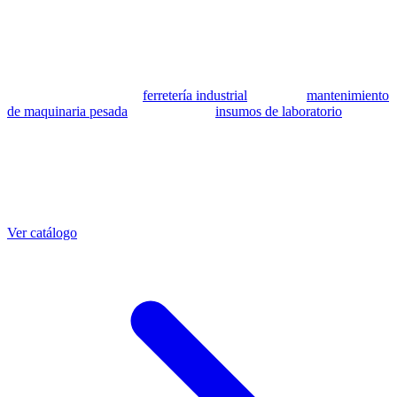
se utilizan como referencia para identificar equivalencia de
compatibilidad.
MSB Soluciones Industriales es una empresa peruana con más de 13
años en industria pesada. Además del catálogo de equivalentes CAT,
fabricamos mangueras a medida con muestra o requerimientos
técnicos, suministramos
ferretería industrial
, hacemos
mantenimiento
de maquinaria pesada
y abastecemos
insumos de laboratorio
. Taller
propio en Lima con banco de pruebas.
Otras referencias CAT
Mangueras que también fabricamos
Ver catálogo