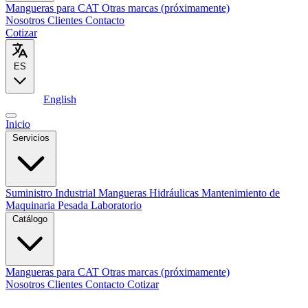
Mangueras para CAT
Otras marcas (próximamente)
Nosotros
Clientes
Contacto
Cotizar
ES
Español
English
Inicio
Servicios
Suministro Industrial
Mangueras Hidráulicas
Mantenimiento de
Maquinaria Pesada
Laboratorio
Catálogo
Mangueras para CAT
Otras marcas (próximamente)
Nosotros
Clientes
Contacto
Cotizar