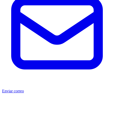
Enviar correo
®
®
Producto no original.
CAT
y Caterpillar
son marcas registradas
de Caterpillar Inc. MSB no está afiliada, asociada, autorizada,
patrocinada ni respaldada por Caterpillar Inc. Los números de parte