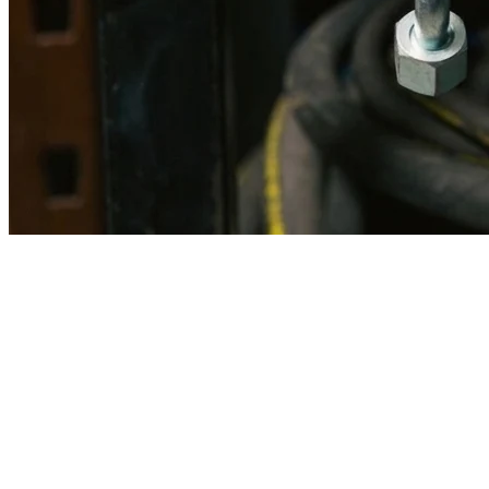
Imagen referencial · Foto real del producto MSB fabricado
disponible bajo solicitud.
Fabricación
Taller MSB
Banco pruebas
Incluido
Ficha técnica
Con entrega
En MSB fabricamos en nuestro taller de Lima el equivalente
compatible con la referencia Caterpillar
1l7068
. Manguera
ensamblada con prensa hidráulica propia y verificada en banco de
pruebas, lista para reemplazar la original en aplicaciones de