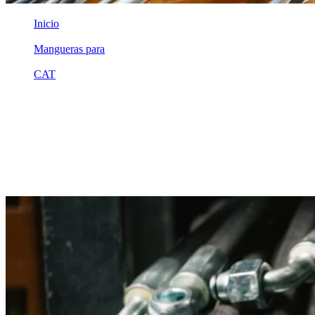
Inicio
/
Mangueras para
/
CAT
/
1l7068
Equivalente compatible · Fabricado por MSB
Manguera hidráulica equivalente a
referencia CAT 1l7068