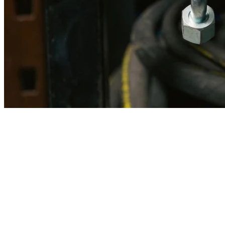
Imagen referencial · Foto real del producto MSB fabricado
disponible bajo solicitud.
Fabricación
Taller MSB
Banco pruebas
Incluido
Ficha técnica
Con entrega
En MSB fabricamos en nuestro taller de Lima el equivalente
compatible con la referencia Caterpillar
1j4606
. Manguera
ensamblada con prensa hidráulica propia y verificada en banco de
pruebas, lista para reemplazar la original en aplicaciones de