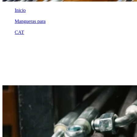
Inicio
/
Mangueras para
/
CAT
/
1j4606
Equivalente compatible · Fabricado por MSB
Manguera hidráulica equivalente a
referencia CAT 1j4606