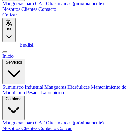
Mangueras para CAT
Otras marcas (próximamente)
Nosotros
Clientes
Contacto
Cotizar
ES
Español
English
Inicio
Servicios
Suministro Industrial
Mangueras Hidráulicas
Mantenimiento de
Maquinaria Pesada
Laboratorio
Catálogo
Mangueras para CAT
Otras marcas (próximamente)
Nosotros
Clientes
Contacto
Cotizar