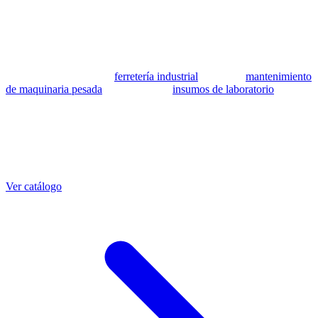
se utilizan como referencia para identificar equivalencia de
compatibilidad.
MSB Soluciones Industriales es una empresa peruana con más de 13
años en industria pesada. Además del catálogo de equivalentes CAT,
fabricamos mangueras a medida con muestra o requerimientos
técnicos, suministramos
ferretería industrial
, hacemos
mantenimiento
de maquinaria pesada
y abastecemos
insumos de laboratorio
. Taller
propio en Lima con banco de pruebas.
Otras referencias CAT
Mangueras que también fabricamos
Ver catálogo