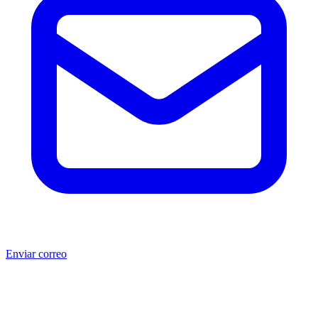
Enviar correo
®
®
Producto no original.
CAT
y Caterpillar
son marcas registradas
de Caterpillar Inc. MSB no está afiliada, asociada, autorizada,
patrocinada ni respaldada por Caterpillar Inc. Los números de parte