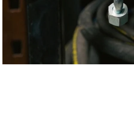
Imagen referencial · Foto real del producto MSB fabricado
disponible bajo solicitud.
Fabricación
Taller MSB
Banco pruebas
Incluido
Ficha técnica
Con entrega
En MSB fabricamos en nuestro taller de Lima el equivalente
compatible con la referencia Caterpillar
1g3902
. Manguera
ensamblada con prensa hidráulica propia y verificada en banco de
pruebas, lista para reemplazar la original en aplicaciones de