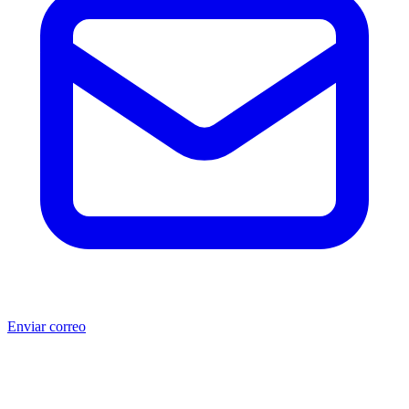
Enviar correo
®
®
Producto no original.
CAT
y Caterpillar
son marcas registradas
de Caterpillar Inc. MSB no está afiliada, asociada, autorizada,
patrocinada ni respaldada por Caterpillar Inc. Los números de parte