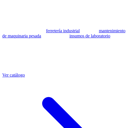
se utilizan como referencia para identificar equivalencia de
compatibilidad.
MSB Soluciones Industriales es una empresa peruana con más de 13
años en industria pesada. Además del catálogo de equivalentes CAT,
fabricamos mangueras a medida con muestra o requerimientos
técnicos, suministramos
ferretería industrial
, hacemos
mantenimiento
de maquinaria pesada
y abastecemos
insumos de laboratorio
. Taller
propio en Lima con banco de pruebas.
Otras referencias CAT
Mangueras que también fabricamos
Ver catálogo