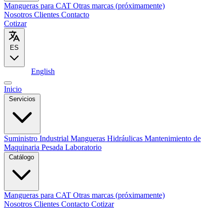
Mangueras para CAT
Otras marcas (próximamente)
Nosotros
Clientes
Contacto
Cotizar
ES
Español
English
Inicio
Servicios
Suministro Industrial
Mangueras Hidráulicas
Mantenimiento de
Maquinaria Pesada
Laboratorio
Catálogo
Mangueras para CAT
Otras marcas (próximamente)
Nosotros
Clientes
Contacto
Cotizar