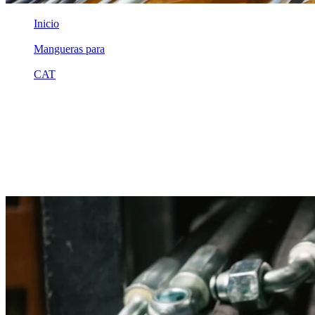
Inicio
/
Mangueras para
/
CAT
/
1g3902
Equivalente compatible · Fabricado por MSB
Manguera hidráulica equivalente a
referencia CAT 1g3902