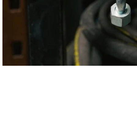
Imagen referencial · Foto real del producto MSB fabricado
disponible bajo solicitud.
Fabricación
Taller MSB
Banco pruebas
Incluido
Ficha técnica
Con entrega
En MSB fabricamos en nuestro taller de Lima el equivalente
compatible con la referencia Caterpillar
1c4756
. Manguera
ensamblada con prensa hidráulica propia y verificada en banco de
pruebas, lista para reemplazar la original en aplicaciones de