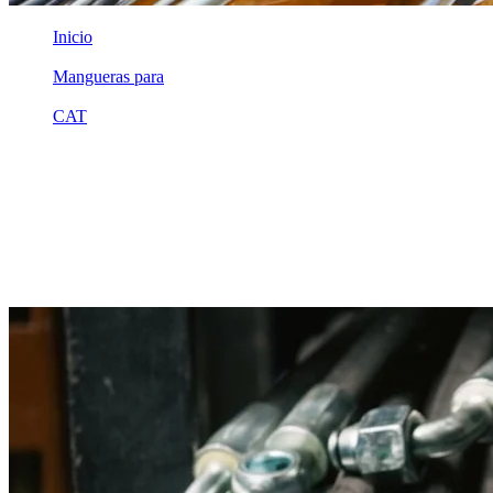
Inicio
/
Mangueras para
/
CAT
/
1c4756
Equivalente compatible · Fabricado por MSB
Manguera hidráulica equivalente a
referencia CAT 1c4756