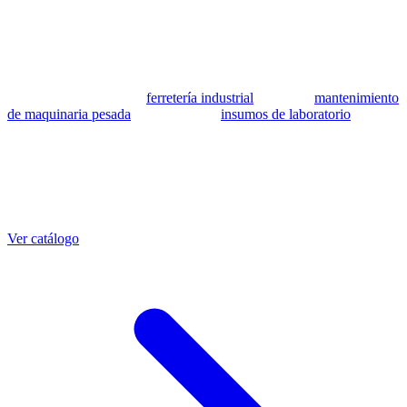
se utilizan como referencia para identificar equivalencia de
compatibilidad.
MSB Soluciones Industriales es una empresa peruana con más de 13
años en industria pesada. Además del catálogo de equivalentes CAT,
fabricamos mangueras a medida con muestra o requerimientos
técnicos, suministramos
ferretería industrial
, hacemos
mantenimiento
de maquinaria pesada
y abastecemos
insumos de laboratorio
. Taller
propio en Lima con banco de pruebas.
Otras referencias CAT
Mangueras que también fabricamos
Ver catálogo