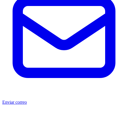
Enviar correo
®
®
Producto no original.
CAT
y Caterpillar
son marcas registradas
de Caterpillar Inc. MSB no está afiliada, asociada, autorizada,
patrocinada ni respaldada por Caterpillar Inc. Los números de parte