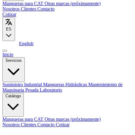
Mangueras para CAT
Otras marcas (próximamente)
Nosotros
Clientes
Contacto
Cotizar
ES
Español
English
Inicio
Servicios
Suministro Industrial
Mangueras Hidráulicas
Mantenimiento de
Maquinaria Pesada
Laboratorio
Catálogo
Mangueras para CAT
Otras marcas (próximamente)
Nosotros
Clientes
Contacto
Cotizar