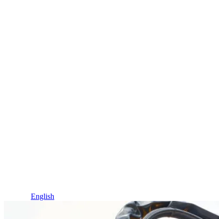
Idioma / Language
Español
English