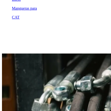
/
Mangueras para
/
CAT
/
1323093
Equivalente compatible · Fabricado por MSB
Manguera hidráulica equivalente a refer