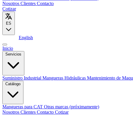
Nosotros
Clientes
Contacto
Cotizar
ES
Español
English
Inicio
Servicios
Suministro Industrial
Mangueras Hidráulicas
Mantenimiento de Maqu
Catálogo
Mangueras para CAT
Otras marcas (próximamente)
Nosotros
Clientes
Contacto
Cotizar