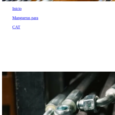
Inicio
/
Mangueras para
/
CAT
/
0303138
Equivalente compatible · Fabricado por MSB
Manguera hidráulica equivalente a
referencia CAT 0303138