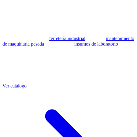
patrocinada ni respaldada por Caterpillar Inc. Los números de parte
se utilizan como referencia para identificar equivalencia de
compatibilidad.
MSB Soluciones Industriales es una empresa peruana con más de 13
años en industria pesada. Además del catálogo de equivalentes CAT,
fabricamos mangueras a medida con muestra o requerimientos
técnicos, suministramos
ferretería industrial
, hacemos
mantenimiento
de maquinaria pesada
y abastecemos
insumos de laboratorio
. Taller
propio en Lima con banco de pruebas.
Otras referencias CAT
Mangueras que también fabricamos
Ver catálogo