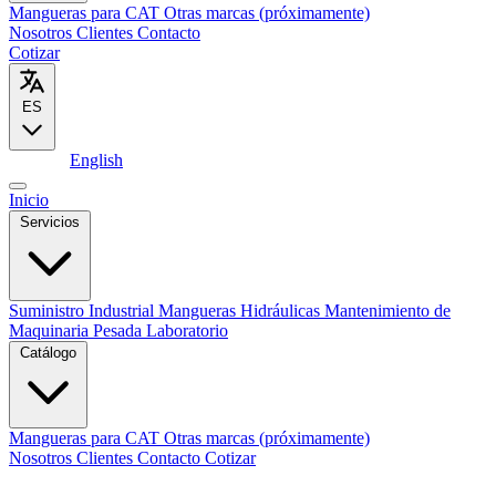
Mangueras para CAT
Otras marcas (próximamente)
Nosotros
Clientes
Contacto
Cotizar
ES
Español
English
Inicio
Servicios
Suministro Industrial
Mangueras Hidráulicas
Mantenimiento de
Maquinaria Pesada
Laboratorio
Catálogo
Mangueras para CAT
Otras marcas (próximamente)
Nosotros
Clientes
Contacto
Cotizar