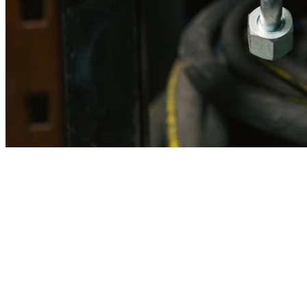
Imagen referencial · Foto real del producto MSB fabricado
disponible bajo solicitud.
Fabricación
Taller MSB
Banco pruebas
Incluido
Ficha técnica
Con entrega
En MSB fabricamos en nuestro taller de Lima el equivalente
compatible con la referencia Caterpillar
0303138
. Manguera
ensamblada con prensa hidráulica propia y verificada en banco de
pruebas, lista para reemplazar la original en aplicaciones de