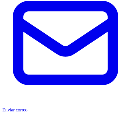
Enviar correo
®
®
Producto no original.
CAT
y Caterpillar
son marcas registradas
de Caterpillar Inc. MSB no está afiliada, asociada, autorizada,